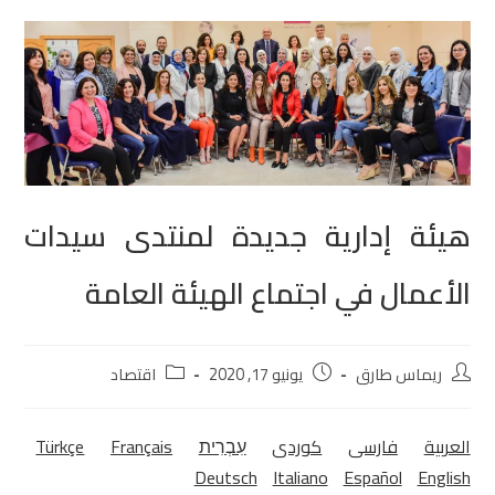
‏هيئة إدارية جديدة لمنتدى سيدات
الأعمال في اجتماع الهيئة العامة‏
ريماس طارق
يونيو 17, 2020
اقتصاد
العربية
فارسی
كوردی‎
עִבְרִית
Français
Türkçe
Deutsch
Italiano
Español
English