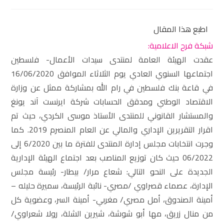
اطبع هذا المقال
شبكة فرح الاعلامية:
عقدت الهيئة العامة لمنتدى سيدات الأعمال- فلسطين
اجتماعها السنوي العادي يوم الثلاثاء الموافق 16/06/2020
في قاعة بنك فلسطين في رام الله بمشاركة ممثل عن وزارة
الاقتصاد الوطني ومدقق الحسابات شركة ايرنست آند يونغ
والمستشار القانوني للمنتدى الأستاذ موسى الكردي، حيث تم
اقرار التقريرين الإداري والمالي عن العام المنصرم 2019. كما
وجرت انتخابات مجلس إدارة المنتدى للفترة ما بين 6/2020 إلى
06/2022 حيث كان توزيع المناصب بعد اجتماع الهيئة الإدارية
الجديدة على النحو التالي: شعاع مرار/ بيطار- رئيسة مجلس
الإدارة، عصماء قصراوي /مصري- نائبة الرئيسة، سميرة حليله –
أمينة الصندوق، أمل مصري/ مغربي- أمينة السر، وعضوية كل
من منال زريق، مها أبو شوشة، شيرين الشلة، رولا شعراوي/