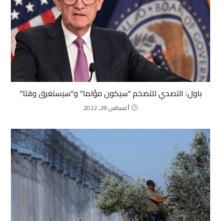
باول: التصدي للتضخم “سيكون مؤلما” و”سيستغرق وقتا”
أغسطس 28, 2022