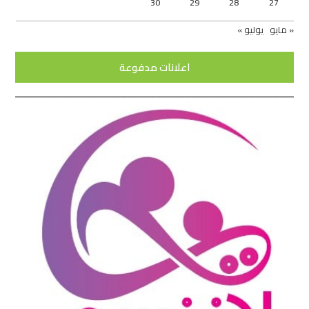
30
29
28
27
« مايو
يوليو »
اعلانات مدفوعة