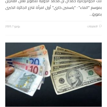
ثلث الجوائزجائزة حمدان بن محمد الدولية للتصوير تُعلن الفائزين
بموسم "الماء" · "ياسمين كاري" أول امرأة تنتزع الجائزة الكبرى
بصورةٍ…
التعليقات
يونيو 7, 2020