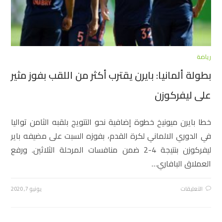
رياضة
بطولة ألمانيا: بايرن يقترب أكثر من اللقب بفوز مثير
على ليفركوزن
خطا بايرن ميونيخ خطوة إضافية نحو التتويج بلقبه الثامن تواليا
في الدوري الالماني لكرة القدم، بفوزه السبت على مضيفه باير
ليفركوزن بنتيجة 4-2 ضمن منافسات المرحلة الثلاثين. ورفع
العملاق البافاري…
التعليقات
يونيو 7, 2020