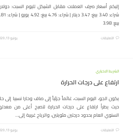
إليكم أسعار صرف العملات مقابل الشيكل لليوم السبت: دولار 
شراء: 3.40 بيع: 3.47 دينار | شراء: 4.76 بيع: 92
بيع: 3.98
التعليقات
يونيو 13, 2020
الشريط الاخباري
ارتفاع على درجات الحرارة
يكون الجو، اليوم السبت، غائماً جزئياً إلى صاف وحارا نسبيا إلى حار
حيث يطرأ ارتفاع على درجات الحرارة لتصبح أعلى من معدله
السنوي العام بحدود درجتين مئويتين، والرياح غربية إلى…
التعليقات
يونيو 13, 2020