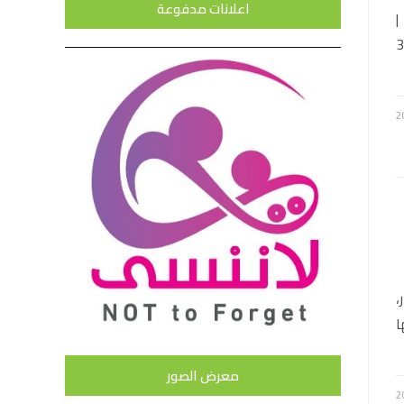
اعلانات مدفوعة
|
4. يورو | شراء: 3.81
،
ا
معرض الصور