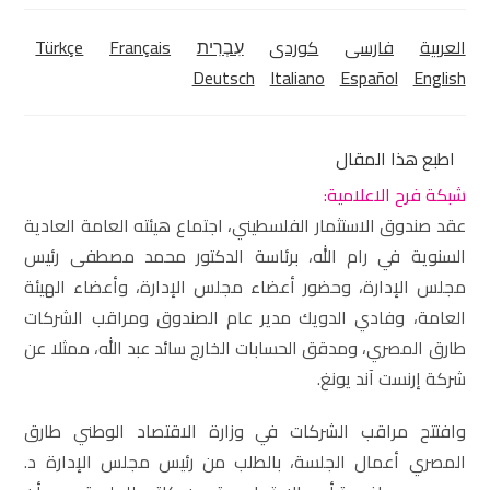
العربية
فارسی
كوردی‎
עִבְרִית
Français
Türkçe
Deutsch
Italiano
Español
English
اطبع هذا المقال
شبكة فرح الاعلامية:
عقد صندوق الاستثمار الفلسطيني، اجتماع هيئته العامة العادية
السنوية في رام الله، برئاسة الدكتور محمد مصطفى رئيس
مجلس الإدارة، وحضور أعضاء مجلس الإدارة، وأعضاء الهيئة
العامة، وفادي الدويك مدير عام الصندوق ومراقب الشركات
طارق المصري، ومدقق الحسابات الخارج سائد عبد الله، ممثلا عن
شركة إرنست آند يونغ.
وافتتح مراقب الشركات في وزارة الاقتصاد الوطني طارق
المصري أعمال الجلسة، بالطلب من رئيس مجلس الإدارة د.