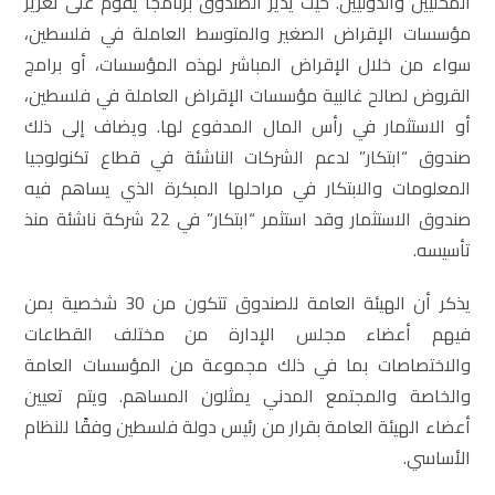
المحليين والدوليين. حيث يدير الصندوق برنامجاً يقوم على تعزيز
مؤسسات الإقراض الصغير والمتوسط العاملة في فلسطين،
سواء من خلال الإقراض المباشر لهذه المؤسسات، أو برامج
القروض لصالح غالبية مؤسسات الإقراض العاملة في فلسطين،
أو الاستثمار في رأس المال المدفوع لها. ويضاف إلى ذلك
صندوق “ابتكار” لدعم الشركات الناشئة في قطاع تكنولوجيا
المعلومات والابتكار في مراحلها المبكرة الذي يساهم فيه
صندوق الاستثمار وقد استثمر “ابتكار” في 22 شركة ناشئة منذ
تأسيسه.
يذكر أن الهيئة العامة للصندوق تتكون من 30 شخصية بمن
فيهم أعضاء مجلس الإدارة من مختلف القطاعات
والاختصاصات بما في ذلك مجموعة من المؤسسات العامة
والخاصة والمجتمع المدني يمثلون المساهم. ويتم تعيين
أعضاء الهيئة العامة بقرار من رئيس دولة فلسطين وفقًا للنظام
الأساسي.