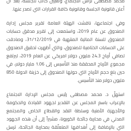
محمد مصطفى ترأس الاجتماع، وتعيين كاتب للجلسة، بعد أن
أعلن قانونية الجلسة وقانونية كافة القرارات التي تصدر عنها.
وفي اجتماعها، ناقشت الهيئة العامة تقرير مجلس إدارة
الصندوق عن عام 2019، واستمعت إلى تقرير مدقق حسابات
الصندوق للسنة المالية المنتهية في 31/12/2019، وصادقت
على الحسابات الختامية للصندوق، والتي أظهرت تحقيق الصندوق
لصافي أرباح 24.3 مليون دولار امريكي عن العام 2019، ليرتفع
مجموع الأرباح المحققة منذ التأسيس إلى 1.06 مليار دولار، في
حين بلغ حجم الأرباح التي حولها الصندوق إلى خزينة الدولة 850
مليون دولار منذ التأسيس.
استهلّ د. محمد مصطفى رئيس مجلس الإدارة الاجتماع
بالإعراب باسم المجلس عن التقدير لجهود القيادة والحكومة
والأجهزة الأمنية وسلطة النقد والقطاع الخاص والمجتمع
المدني في محاربة جائحة الكورونا، مشيراً إلى أن هذه الجهود
التي بالإضافة إلى أهدافها المتعلّقة بمحاربة الجائحة، ترسل