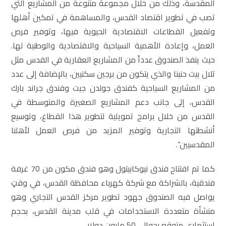
المقدسة، وذلك من خلال مجموعة متنوعة من المشاريع التي
تصب في تطوير اقتصاد القدس، والمساهمة في تمكين أهلها
وتفعيل القطاعات الاقتصادية الحيوية فيها، وتوفير فرص
العمل، وإعادة الأهمية السياحية والاقتصادية والوطنية لها.
حيث ينفذ الصندوق عدداً من المشاريع العقارية في القدس مثل
تلال بيت حنينا والذي يتكون من برجين سكنيين، بالإضافة إلى عدد
من المشاريع السياحية كفندق جولدن جيت وفندق جراند بارك
القدس، إلى جانب دعم المشاريع الصغيرة والمتوسطة في
القدس من خلال برامج تمويلية لتطوير هذا القطاع، وتوسيع
أنشطتها التجارية وتوفير المزيد من فرص العمل لأهلنا
المقدسيين”.
كما تم افتتاح فندق نيوكابيتول وهو فندق مكون من 70 غرفة
فندقية، بالشراكة مع شركة كهرباء محافظة القدس، في وقتٍ
يواصل فيه الصندوق جهود تطوير مركز القدس التجاري وهو
منشأة متعددة الاستخدامات في قلب مدينة القدس، بحجم
استثماري متوقع بحوالي 50 مليون دولار.