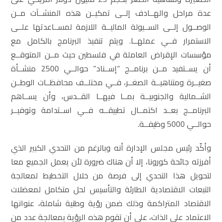
عدة مراحل والهــادف إلــى تمكيــن هذه المنشــآت مــن
الوصــول إلــى الســيولة الماليــة اللازمة لمســاعدتها علــى
الاستمرار فــي عملهــا. ويتم تنفيذ البرنامج بالكامل مع
مؤسسات الإقراض العاملة في فلسطين حيث مــن المتوقــع
أن يســتفيد مــن برنامــج “إســناد” حوالــي 2500 منشــأة
صغيــرة ومتناهيــة الصغــر، فــي مختلــف محافظــات الوطــن
الشــمالية والجنوبيــة بمــا فيهــا القــدس، وأن يســاهم
البرنامــج بعــد اكتمــال تطبيقــه فــي اســتدامة وتوفيــر
حوالــي 5000 وظيفــة.
وأكّد رئيس مجلس الإدارة أنه وبالرغم من التحدي الكبير الذي
أفرزته جائحة كورونا، إلا أن هناك ضرورة لأن يعمل الجميع معا
لتحويل هذا التحدي إلى فرصة من خلال التخطيط لمعالجة
التبعات الاقتصادية الطارئة والتأسيس لحل متكامل لمعضلات
الاقتصاد المتراكمة وذلك ضمن رؤية وطنية شاملة، عنوانها
الاعتماد على الذات، على أن تقوم هذه الرؤية بمعالجة عدد من