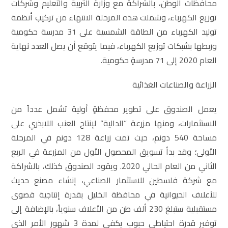
محافظات الوطن، بالشراكة مع وزارة التربية والتعليم وشركات
توزيع الكهرباء، وشملت هذه المرحلة الانتهاء من تركيب أنظمة
توليد الكهرباء من الطاقة الشمسية على 31 مدرسة حكومية
وربطها بشبكات توزيع الكهرباء، فيما يتوقع أن يصل العدد نهاية
العام 2020 إلى 71 مدرسةٍ حكومية.
الزراعة والصناعات الغذائية
يعمل الصندوق على تطوير محفظةٍ أولية تشمل عدداً من
الاستثمارات، ومنها مزرعة “الدالية” لإنتاج العنب اللابذري على
مساحة 540 دونم، حيث تمت زراعة 128 دونم في المرحلة
الأولى؛ وقد بدأ تسويق المحصول الأول من المزرعة في الربع
الثاني من العام الحالي 2020. ويقود الصندوق كذلك، بالشراكة
مع شركة فلسطين للاستثمار الصناعي، إنشاء مصنع حديث
للأعلاف الحيوانية في محافظة الخليل بقدرة إنتاجية قصوى
مستقبلية ستبلغ 230 ألف طن من الأعلاف سنوياً، بالإضافة إلى
توفير قدرة احتياطي حبوب يكفي لمدة 3 شهور الأمر الذي