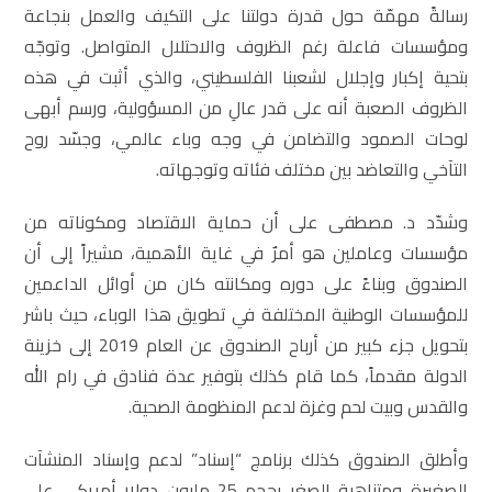
رسالةً مهمّة حول قدرة دولتنا على التكيف والعمل بنجاعة
ومؤسسات فاعلة رغم الظروف والاحتلال المتواصل. وتوجّه
بتحية إكبار وإجلال لشعبنا الفلسطيني، والذي أثبت في هذه
الظروف الصعبة أنه على قدر عالِ من المسؤولية، ورسم أبهى
لوحات الصمود والتضامن في وجه وباء عالمي، وجسّد روح
التآخي والتعاضد بين مختلف فئاته وتوجهاته.
وشدّد د. مصطفى على أن حماية الاقتصاد ومكوناته من
مؤسسات وعاملين هو أمرٌ في غاية الأهمية، مشيراً إلى أن
الصندوق وبناءً على دوره ومكانته كان من أوائل الداعمين
للمؤسسات الوطنية المختلفة في تطويق هذا الوباء، حيث باشر
بتحويل جزء كبير من أرباح الصندوق عن العام 2019 إلى خزينة
الدولة مقدماً، كما قام كذلك بتوفير عدة فنادق في رام الله
والقدس وبيت لحم وغزة لدعم المنظومة الصحية.
وأطلق الصندوق كذلك برنامج “إسناد” لدعم وإسناد المنشآت
الصغيرة ومتناهية الصغر بحجم 25 مليون دولار أمريكي على