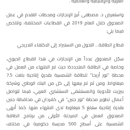
العربية والإقليمية والعالمية”.
واستعرض د. مصطفى أبرز الإنجازات ومحطات التقدم في عمل
الصندوق خلال العام 2019 في القطاعات المختلفة، وتتلخص
فيما يلي:
قطاع الطاقة… التحول من الاستيراد إلى الاكتفاء التدريجي
سجّل الصندوق عدداً من الإنجازات في هذا القطاع الحيوي،
وخاصة في الطاقة المتجددة؛ حيث تم الانتهاء من العمل في
محطة “نور أريحا” للطاقة الشمسية بقدرةٍ إنتاجية بلغت 7.5
ميغاواط. ومن ثم تم بيعها إلى كل من البنك الوطني وشركة
بيرزيت للأدوية والمستشفى الاستشاري العربي، فيما تتواصل
أعمال تطوير محطة “نور جنين” في كفردان في محافظة جنين
بقدرة إنتاجية ستبلغ 5 ميغاوط لدى الانتهاء منها. كما أنهى
الصندوق العمل في المرحلة الأولى من برنامج الطاقة
الشمسية على أسطح 500 مدرسة حكومية في مختلف