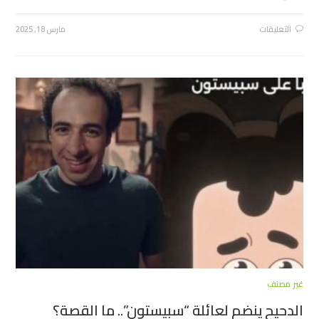
التعليقات
مارس 18, 2025
غير مصنف
الدحيح ينضم لعائلة “سبيستون”.. ما القصة؟