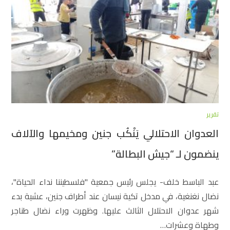
تقرير
العدوان الاحتلالي يَنْكُب جنين ومخيمها والآلاف
ينضمون لـ “جيش البطالة”
عبد الباسط خلف- يجلس رئيس جمعية "فلسطيننا نداء الحياة"،
نضال نغنغية، في مدخل تكية نيسان عند أطراف جنين، عشية بدء
شهر عدوان الاحتلال الثالث عليها. وظهرت وراء نضال طناجر
وطهاة وعشرات…