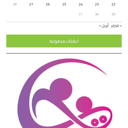
28
27
26
25
24
23
22
31
30
29
« فبراير
أبريل »
اعلانات مدفوعة