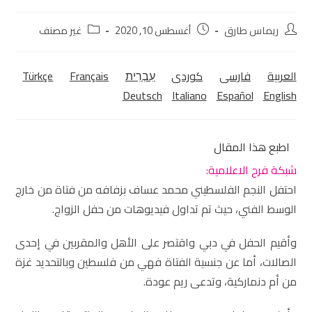
ريماس طارق
أغسطس 10, 2020
غير مصنف
العربية
فارسی
كوردی‎
עִבְרִית
Français
Türkçe
Deutsch
Italiano
Español
English
اطبع هذا المقال
شبكة فرح الاعلامية:
احتفل النجم الفلسطيني محمد عساف بزفافه من فتاة من خارج
الوسط الفني، حيث تم تداول فيديوهات من حفل الزواج.
وأقيم الحفل في دبي واقتصر على الأهل والمقربين في إحدى
الصالات، أما عن جنسية الفتاة فهي من فلسطين وبالتحديد غزة
من أم دنماركية، وتدعى ريم عودة.