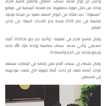
وأعلن عن زواج محمد عساف، المغني والمنتج قاسم النجار،
وذلك من خلال صورة جمعتهما عبر صفحته الرسمية في موقع
”فيسبوك“، حيث هنأه على الزواج السعيد معربا عن فرحته بوجود
مناسبة في عام 2020 وسط زخم الأحداث السيئة على بلدان
العالم.
وقال قاسم النجار في تعليقه: ”وأخيرا خبر حلو بالـ2020 أبارك
لصديقي وأخي محمد عساف بمناسبة زواجه بارك الله لكما
وجمع بينكما على الخير والسعادة“.
وقال نشطاء إن عساف أقام حفل زفافه في الإمارات مستغلا
تواجد أسرته معه، ثم جاءت أزمة كورونا التي منعت عودتهما
إلى فلسطين.