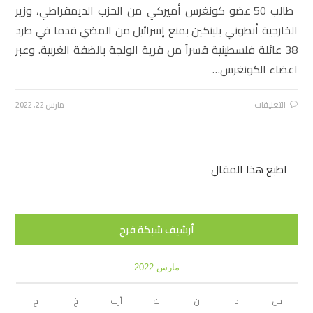
طالب 50 عضو كونغرس أميركي من الحزب الديمقراطي، وزير
الخارجية أنطوني بلينكين بمنع إسرائيل من المضي قدما في طرد
38 عائلة فلسطينية قسراً من قرية الولجة بالضفة الغربية. وعبر
اعضاء الكونغرس…
التعليقات
مارس 22, 2022
اطبع هذا المقال
أرشيف شبكة فرح
مارس 2022
س
د
ن
ث
أرب
خ
ج