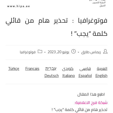
فوتوغرافيا : تحذير هام من قائلي
كلمة “يجب” !
ريماس طارق
يونيو 20, 2023
فوتوغرافيا
العربية
فارسی
كوردی‎
עִבְרִית
Français
Türkçe
Deutsch
Italiano
Español
English
اطبع هذا المقال
شبكة فرح الاعلامية:
تحذير هام من قائلي كلمة “يجب” !