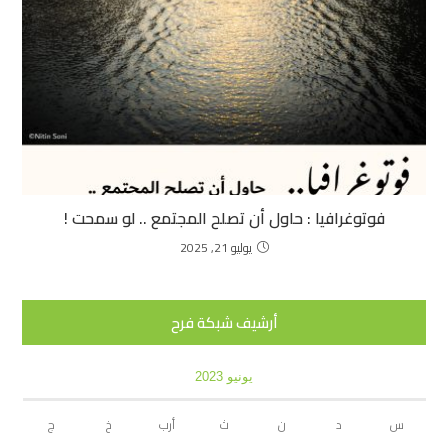
فوتوغرافيا : حاول أن تصلح المجتمع .. لو سمحت !
يوليو 21, 2025
أرشيف شبكة فرح
يونيو 2023
س
د
ن
ث
أرب
خ
ج