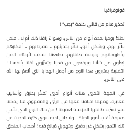
فوتوغرافيا
تحذير هام من قائلي كلمة “يجب” !
نحتكُّ يومياً بعدة أنواع من الناس، وسواءً راقنا ذلك أم لا .. فنحن
نتأثّر بهم، وبشكلٍ أدق، نتأثّر بحديثهم .. مفرداتهم .. أفكارهم
وأطروحاتهم ونوعية طاقتهم. بطبيعتنا ننجذب لأولئك الذين
يُعلُون من شأننا ويرفعون من قدرنا ويُعزِّزون ثقتنا بأنفسنا !
الأغلبية يعتبرون هذا النوع من أجمل الهدايا التي أنعمَ بها الله
على الناس.
في الجهة الأخرى هناك أنواع أخرى تفكَّر بطرق وأساليب
مغايرة، ومهما اختلفنا معها في الرأي والمفهوم، فلا يمكننا
منع تسرّب طاقتها المزعجة لعقولنا ! من ذلك النوع الذي يدَّعي
معرفة أغلب أمور الحياة .. ولا دليل لديه سوى كثرة الحديث عن
تلك الأمور بشكلٍ غير دقيق وبتهويلٍ مُبالغٍ فيه ! أصحاب المنطق