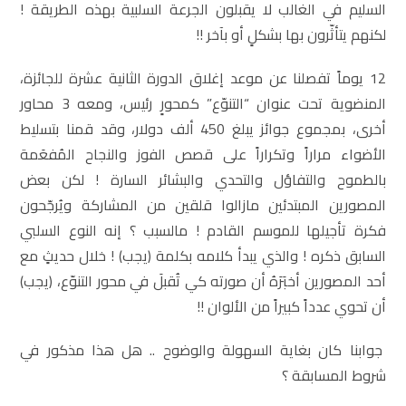
السليم في الغالب لا يقبلون الجرعة السلبية بهذه الطريقة !
لكنهم يتأثّرون بها بشكلٍ أو بآخر !!
12 يوماً تفصلنا عن موعد إغلاق الدورة الثانية عشرة للجائزة،
المنضوية تحت عنوان “التنوّع” كمحورٍ رئيس، ومعه 3 محاور
أخرى، بمجموع جوائز يبلغ 450 ألف دولار، وقد قمنا بتسليط
الأضواء مراراً وتكراراً على قصص الفوز والنجاح المُفعَمة
بالطموح والتفاؤل والتحدي والبشائر السارة ! لكن بعض
المصورين المبتدئين مازالوا قلقين من المشاركة ويُرجّحون
فكرة تأجيلها للموسم القادم ! مالسبب ؟ إنه النوع السلبي
السابق ذكره ! والذي يبدأ كلامه بكلمة (يجب) ! خلال حديثٍ مع
أحد المصورين أخبَرَهُ أن صورته كي تُقبلَ في محور التنوّع، (يجب)
أن تحوي عدداً كبيراً من الألوان !!
جوابنا كان بغاية السهولة والوضوح .. هل هذا مذكور في
شروط المسابقة ؟