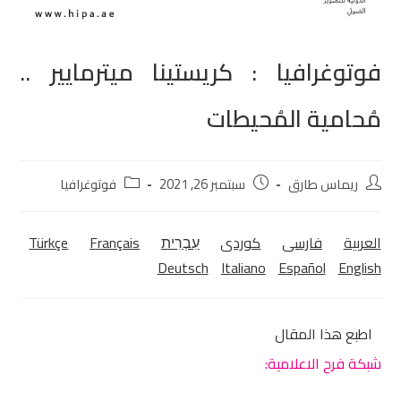
فوتوغرافيا : كريستينا ميترمايير ..
مُحامية المُحيطات
ريماس طارق
سبتمبر 26, 2021
فوتوغرافيا
العربية
فارسی
كوردی‎
עִבְרִית
Français
Türkçe
Deutsch
Italiano
Español
English
اطبع هذا المقال
شبكة فرح الاعلامية: