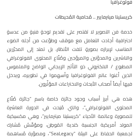
فوتوغرافيا
كريستينا ميترمايير .. مُحامية المُحيطات
خدمة فن التصوير لا تقتصر على تقديم لوحةٍ فنيةٍ من عدسةٍ
احترافية أجادت التعامل مع موقف وطوّعت من أجله الضوء
المناسب لإبرازه بصورةٍ تلفت الأنظار، بل تمتد إلى المحرّرين
والناشرين والمدوّنين والمروّجين وصُنّاع المحتوى الفوتوغرافي
المطبوع / الالكتروني ذو التأثير الإيجابي الواضح والملموس
الذين أغنوا عالم الفوتوغرافيا وأسهموا في تطويره، ويدخل
فيها أيضاً أصحاب الأبحاث والاختراعات المؤثّرون.
هذه هي أبرز أسباب وجود جائزة خاصة باسم “جائزة صُنّاع
المحتوى الفوتوغرافي”، والتي مُنِحت في الدورة العاشرة
للمصورة وعالمة الأحياء “كريستينا ميترمايير”، وهي مكسيكية
المولد أمريكية الجنسية كندية المَوطِن، ومؤسِّسٌ مُشارك
لجمعية الحفاظ على البيئة “SeaLegacy”، ومصوّرة مُساهمة