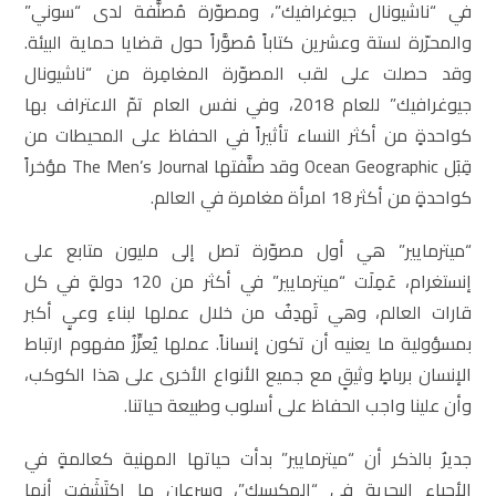
في “ناشيونال جيوغرافيك”، ومصوّرة مُصنَّفة لدى “سوني”
والمحرّرة لستة وعشرين كتاباً مُصوَّراً حول قضايا حماية البيئة.
وقد حصلت على لقب المصوّرة المغامِرة من “ناشيونال
جيوغرافيك” للعام 2018، وفي نفس العام تمّ الاعتراف بها
كواحدةٍ من أكثر النساء تأثيراً في الحفاظ على المحيطات من
قِبَل Ocean Geographic وقد صنَّفتها The Men’s Journal مؤخراً
كواحدةٍ من أكثر 18 امرأة مغامرة في العالم.
“ميترمايير” هي أول مصوّرة تصل إلى مليون متابع على
إنستغرام، عَمِلَت “ميترمايير” في أكثر من 120 دولةٍ في كل
قارات العالم، وهي تَهدِفُ من خلال عملها لبناءِ وعيٍ أكبر
بمسؤولية ما يعنيه أن تكون إنساناً. عملها يُعزِّزُ مفهوم ارتباط
الإنسان برباطٍ وثيقٍ مع جميع الأنواع الأخرى على هذا الكوكب،
وأن علينا واجب الحفاظ على أسلوب وطبيعة حياتنا.
جديرٌ بالذكر أن “ميترمايير” بدأت حياتها المهنية كعالمةٍ في
الأحياء البحرية في “المكسيك”، وسرعان ما اكتَشَفت أنها