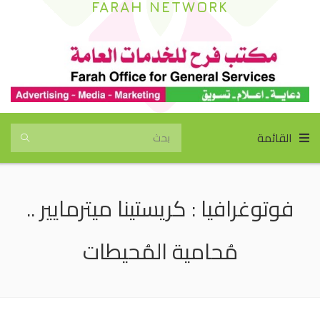
FARAH NETWORK
القائمة
فوتوغرافيا : كريستينا ميترمايير ..
مُحامية المُحيطات