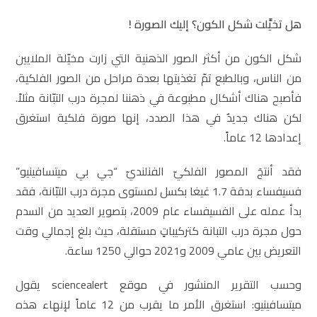
هل تخيَّلت شكل الكون؟ إليك الصورة !
شكل الكون من أكثر الصور الذهنية التي زارت مخيّلة الملايين
من الناس، وبالطبع تمّ تغذيتها بعدة مراحل من الصور الفلكية،
فأصبح هناك أشكال مطبوعة في ذهننا لمجرة درب التبّانة مثلاً.
لكن هناك جديدٌ في هذا الصدد، إنها صورة فلكية استغرق
إعدادها 12 عاماً.
فقد أنتجَ المصور الفلكيّ الفنلنديّ “جي بي ميتسافينيو”
فسيفساء بدقة 1.7 غيغا بكسل لمستوى مجرة ​​درب التبّانة، فقد
بدأ عمله على الفسيفساء عام 2009، بتصوير العديد من السدم
حول مجرة ​​درب التبانة كتركيباتٍ مستقلة، حيث بلغ إجمالي وقت
التعريض بين عامي 2009 و2021 حوالي 1250 ساعة.
وحسب التقرير المنشور في موقع sciencealert يقول
ميتسافينيو: استغرق الأمر ما يقرب من 12 عاماً لإنهاء هذه