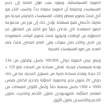
الصورة الفسيفسائية، ويعود سبب طول الفترة إلى حجم
الفسيفساء وحقيقة أن الصورة عميقة جداً، والسبب الآخر هو
أنني قمتُ بتصوير معظم إطارات الفسيفساء كتركيباتٍ فردية مع
نشرها كأعمالٍ فنيةٍ مستقلة. يؤدي ذلك إلى نوع من مجموعة
الصور المعقدة التي تتداخل جزئياً مع الكثير من المناطق غير
المصوّرة بين الإطارات وحولها. قمتُ بتصوير البيانات المفقودة
بين الحين والآخر خلال سنوات، وفي العام الماضي قمتُ بنشر
العديد من صور الفسيفساء الفرعية.
ويبلغ عرض الصورة حوالي 100.000 بكسل، وتتكون من 234
لوحة فسيفساء فردية، تغطي مساحة من السماء تبلغ 125 ×
22 درجة. وهذه مساحة كبيرة من مستوى المجرة، بما في ذلك
حوالي 20 مليون نجم، والصورة الملوّنة بالحجم الكامل بقياس
7000 × 1300 بكسل مذهلة حقاً. وتُمثَل الألوان الانبعاثات من
العناصر المتأيّنة، فالهيدروجين باللون الأخضر والكبريت باللون
الأحمر والأكسجين باللون الأزرق.