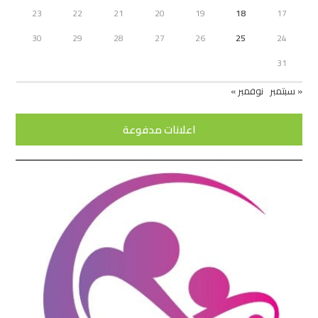
23
22
21
20
19
18
17
30
29
28
27
26
25
24
31
« سبتمبر
نوفمبر »
اعلانات مدفوعة