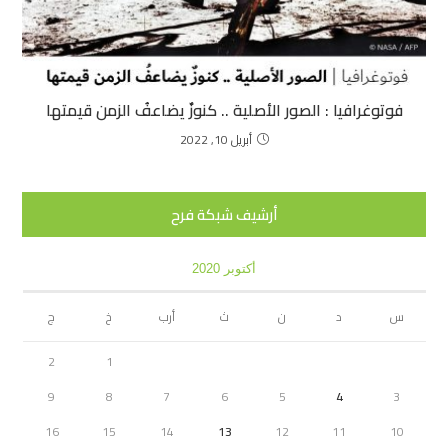
فوتوغرافيا : الصور الأصلية .. كنوزٌ يضاعفُ الزمن قيمتها
أبريل 10, 2022
أرشيف شبكة فرح
أكتوبر 2020
س
د
ن
ث
أرب
خ
ج
2
1
9
8
7
6
5
4
3
16
15
14
13
12
11
10