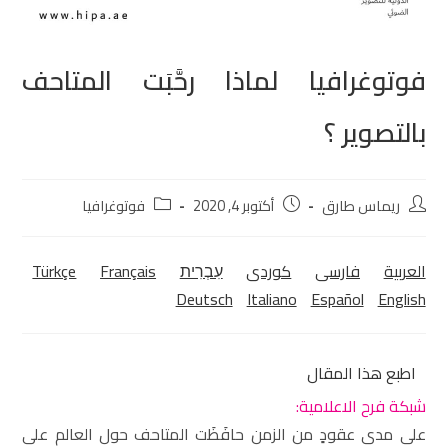
فوتوغرافيا لماذا رحَّبَت المتاحف
بالتصوير ؟
ريماس طارق
أكتوبر 4, 2020
فوتوغرافيا
العربية
فارسی
كوردی‎
עִבְרִית
Français
Türkçe
Deutsch
Italiano
Español
English
اطبع هذا المقال
شبكة فرح الاعلامية:
على مدى عقودٍ من الزمن حافَظَت المتاحف حول العالم على