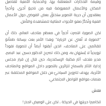
وقيمة التذكارات المتعلِّقة بها، والحماية الأمنية لتفاصيل
المكان والأعمال المعروضة فيه من ناحيةٍ أخرى. وأخيراً
يعتقدون أن حرية التصوير ستخلقُ بعض الفوضى حول الأعمال
الفنية وتُكدِّرُ صفو الأجواء المثالية للمشاهدة والتأمل.
لكن الصورة انتصرت أخيراً في معظم متاحف العالم، ذلكَ أن
“الصورة لا تُغني عن الزيارة” وهذا الأمر بعث برسالة طمأنةٍ
للقائمين على المتاحف، الذين أيقنوا أيضاً أن للصورة نفوذاً
ترويجياً لا يُستهان به، ومن ذلك تصريح الدكتور حسين عبد البصير،
مدير متحف آثار مكتبة الإسكندرية، حين قال إن قرار مجلس
إدارة الآثار بالسماح للزائرين بالتصوير داخل المواقع والمتاحف
الأثرية، يهدف للترويج السياحيّ من خلال المواقع المختلفة عبر
منصات مواقع التواصل الاجتماعي.
فلاش
للكاميرا حريتها في الحركة .. لكن على الوميض الحذر !