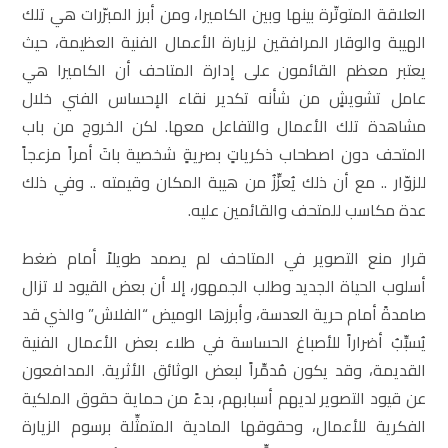
العلاقة المتوتّرة بينها وبين الكاميرا، ومن أبرز المبرّرات هي تلك
الهيبة والوقار المرافقين لزيارة الأعمال الفنية العظيمة، حيث
يعتبر معظم القائمون على إدارة المتاحف أن الكاميرا هي
عامل تشويشٍ من شأنه تكدير نقاء الإحساس الفني خلال
مشاهدة تلك الأعمال والتفاعل معها. لكن الخروج من باب
المتحف دون اصطحاب ذكرياتٍ بصريةٍ شخصية باتَ أمراً مزعجاً
للزوّار .. مع أن ذلك يُعزِّزُ من هيبة المكان وقيمته .. وفي ذلك
عدة مكاسب للمتحف والقائمين عليه.
قرار منع التصوير في المتاحف لم يصمد طويلاً أمام ضغط
أسلوب الحياة الجديد وطلب الجمهور، إلا أن بعض القيود لا تزال
صامدةً أمام حرية العدسة، وأبرزها الوميض “الفلاش” والذي قد
يُسبِّبُ أضراراً للأصباغ الحساسة في طلاء بعض الأعمال الفنية
القديمة، وقد يكون مُدمِّراً لبعض الوثائق الأثرية. المدافعون
عن قيود التصوير لديهم أسبابهم، بدءً من حماية حقوق الملكية
الفكرية للأعمال، وحقوقها المادية المتمثِّلة برسوم الزيارة