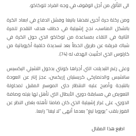
الى التألق من أجل الوقوف في وجه انفراد للوكاكو.
ومن ركلة حرة أخرى نفذها بانيغا وفشل الدفاع في ابعاد الكرة
بالشكل المناسب، نجح إشبيلية في خطف هدف التقدم للمرة
الثانية في اللقاء بمساعدة من لوكاكو الذي حول الكرة في
شباك فريقه عن طريق الخطأ بعد تسديدة خلفية أكروباتية من
كارلوس الذي احتُسِبَ الهدف له (74).
وعلى رغم التبديلات التي أجراها كونتي بدخول التشيلي اليكسيس
سانشيس والدنماركي كريستيان إريكسن، عجز إنتر عن العودة
بالنتيجة وأصبح عليه الانتظار حتى الموسم المقبل لمحاولة
التعويض في مسابقة دوري الأبطال التي تأهل لها بنيله وصافة
الدوري، على غرار إشبيلية الذي كان ضامنا تأهله بغض النظر عن
الفوز بلقب “يوروبا ليغ” بعدما أنهى “لا ليغا” رابعا.
اطبع هذا المقال