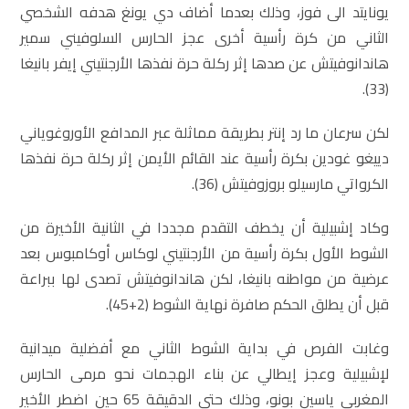
يونايتد الى فوز، وذلك بعدما أضاف دي يونغ هدفه الشخصي
الثاني من كرة رأسية أخرى عجز الحارس السلوفيني سمير
هاندانوفيتش عن صدها إثر ركلة حرة نفذها الأرجنتيني إيفر بانيغا
(33).
لكن سرعان ما رد إنتر بطريقة مماثلة عبر المدافع الأوروغوياني
دييغو غودين بكرة رأسية عند القائم الأيمن إثر ركلة حرة نفذها
الكرواتي مارسيلو بروزوفيتش (36).
وكاد إشبيلية أن يخطف التقدم مجددا في الثانية الأخيرة من
الشوط الأول بكرة رأسية من الأرجنتيني لوكاس أوكامبوس بعد
عرضية من مواطنه بانيغا، لكن هاندانوفيتش تصدى لها ببراعة
قبل أن يطلق الحكم صافرة نهاية الشوط (2+45).
وغابت الفرص في بداية الشوط الثاني مع أفضلية ميدانية
لإشبيلية وعجز إيطالي عن بناء الهجمات نحو مرمى الحارس
المغربي ياسين بونو، وذلك حتى الدقيقة 65 حين اضطر الأخير