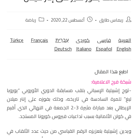
ريماس طارق
أغسطس 22, 2020
رياضة
العربية
فارسی
كوردی‎
עִבְרִית
Français
Türkçe
Deutsch
Italiano
Español
English
اطبع هذا المقال
شبكة فرح الاعلامية:
-توج إشبيلية الإسباني بلقب مسابقة الدوري الأوروبي “يوروبا
ليغ” للمرة السادسة في تاريخه، وذلك بفوزه على إنتر ميلان
الإيطالي بعد مباراة مثيرة 3-2 الجمعة في النهائي الذي أقيم
في كولن الألمانية بسبب تداعيات فيروس كورونا المستجد.
ويدين إشبيلية بتعزيزه الرقم القياسي من حيث عدد الألقاب في