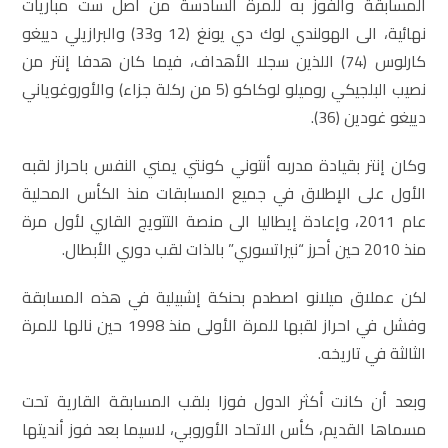
المسابقة والفوز به للمرة السادسة من أصل ست مباريات
نهائية، الى الهولندي لوك دي يونغ (12 و33) والبرازيلي دييغو
كارلوس (74) اللذين سجلا الأهداف، فيما كان هدفا إنتر من
نصيب البلجيكي روميلو لوكاكو (5 من ركلة جزاء) والأوروغوياني
دييغو غودين (36).
وكان إنتر بقيادة مدربه أنتوني كونتي يمني النفس باحراز لقبه
الأول على الإطلاق في جميع المسابقات منذ الكأس المحلية
عام 2011، وإعادة إيطاليا الى منصة التتويج القاري لأول مرة
منذ 2010 حين أحرز “نيراتسوري” بالذات لقب دوري الأبطال.
لكن عملاق ميلانو اصطدم بحنكة إشبيلية في هذه المسابقة
وفشل في احراز لقبها للمرة الأولى منذ 1998 حين نالها للمرة
الثالثة في تاريخه.
وبعد أن كانت أكثر الدول فوزا بلقب المسابقة القارية تحت
مسماها القديم، كأس الاتحاد الأوروبي، لاسيما بعد فوز أنديتها