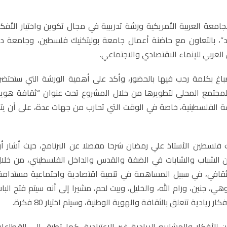
امعة العربية الأمريكية ورشة تدريبية في مجال تكوين واختيار الأفكا
”، بالتعاون مع حاضنة أعمال جامعة بوليتكنيك فلسطين، وجامعة دا
لعربي للإنماء الاقتصادي والاجتماعي.
اغ بكلمة رحب فيها بالحضور، وأكد على أهمية الورشة التي ستحتض
 المجتمع المحلي لتطويرها من خلال المشروع تحت عنوان “ثقافة هوي
افة الفلسطينية، خاصة في الوقت التي تحارب من جهات عدة، على أن يت
فلسطين الأستاذ علي رمضان شرحا مفصلا عن البرنامج، حيث أشار أ
ن الشباب والشابات في الضفة والقدس والداخل الفلسطيني، من خلا
ثقافي، في سبيل المساهمة في تنمية اقتصادية واجتماعية مستدامة
 في أربع مناطق وهي، جنين، ورام الله، والخليل، وبيت لحم، مشيرا إلى أنه سيتم فتح البا
ادية تتعلق بالثقافة والهوية الوطنية، وسيتم اختيار 80 فكرة.
للأفكار والمشاريع الريادية غير الاعتيادية، كما تطرق إلى القطاعا