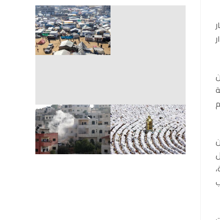
ر
ر
ن
ة
م
ن
ل
،
ب
ت