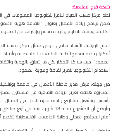
شبكة فرح الاعلامية:
نظم مركز حسيب الصباغ للتميز لتكنولوجيا المعلومات في الج
ضمن برنامج ريادة الأعمال بعنوان “الثقافة هوية الصمود
الكلمة، وجست للتطوير والريادة بدعم وإشراف من الصندوق ا
افتتح الورشة، الأستاذ سامي عوض ممثل مركز حسيب الصب
أفكارا ريادية يقدمها طلبة الجامعات الفلسطينية وأفراد
الصمود”، حيث ستركز الأفكار بكل ما يتعلق بالهوية والثق
استخدام التكنولوجيا لتعزيز ثقافة وهوية الصمود.
من جهته، عرض مدير حاضنة الأعمال في جامعة بوليتكنيك 
المشروع هدفه تعزيز الريادة الثقافية في فلسطين لتمكي
تأسيس وتشغيل مشاريع ريادية مدرة للدخل في المجال ال
وأوضح أن المشروع مدته 18 شهرا، ينفذ
أمام المجتمع المحلي وطلبة الجامعات الفلسطينية لتقديم أفكار ري
وتطرق إلى شروط الانتساب، مشيرا إلى أن الأولوية ستكون 