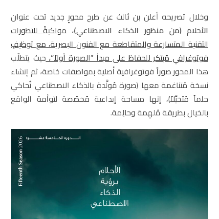
وخلال تصريحه أعلن بن ثالث عن طرح محورٍ جديد تحت عنوان
الأحلام (من منظور الذكاء الاصطناعي)
،
مواكبةً للتطورات
التقنية المتسارعة والمتقاطعة مع الفنون البصرية، مع توظيفٍ
فوتوغرافي مُبتكر للحفاظ على مبدأ “الصورة أولاً”،
حيث يتطلّب
هذا المحور صوراً فوتوغرافية أصلية بمواصفات خاصة، ثم إنشاء
نسخة مُتناغمة معها (صورة مُولَّدة بالذكاء الاصطناعي تُحاكي
حلماً مُتخيَّلاً)، إنها مساحة إبداعية مُخصّصة لتوأمة الواقع
بالخيال بطريقة مُلهِمة وحالِمة.