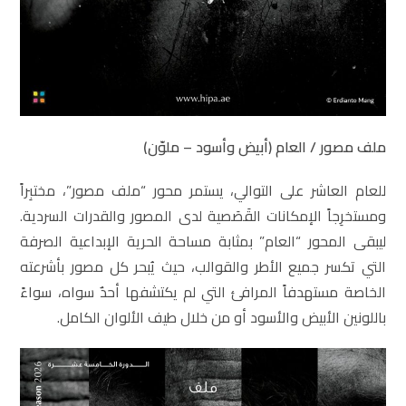
ملف مصور
/
العام (أبيض وأسود – ملوّن)
للعام العاشر على التوالي، يستمر محور “ملف مصور”، مختبِراً
ومستخرِجاً الإمكانات القَصَصية لدى المصور والقدرات السردية.
ليبقى المحور “العام” بمثابة مساحة الحرية الإبداعية الصرفة
التي تكسر جميع الأطر والقوالب، حيث يُبحر كل مصور بأشرعته
الخاصة مستهدفاً المرافئ التي لم يكتشفها أحدٌ سواه، سواءً
باللونين الأبيض والأسود أو من خلال طيف الألوان الكامل.