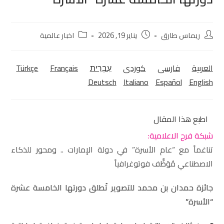
ريماس طارق
يناير 19, 2026
اخبار عالمية
العربية
فارسی
كوردی‎
עִבְרִית
Français
Türkçe
Deutsch
Italiano
Español
English
اطبع هذا المقال
شبكة فرح الاعلامية:
تناغماً مع “عام الأسرة” في دولة الإمارات .. ومحور للذكاء
الاصطناعي مُوَظَّف فوتوغرافياً
جائزة حمدان بن محمد للتصوير تُطلق دورتها ال
خامسة
عشرة
“الأسرة”