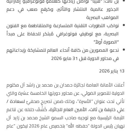
بن ثالث
: “هيبا” تواصل ريادتها كعلامةٍ فوتوغرافيةٍ إماراتية
الجذور عالمية الانتشار والتأثير، وكرقمٍ صعب في دعم
المواهب البصرية
نواكب التطورات التقنية المتسارعة والمتقاطعة مع الفنون
البصرية، مع توظيفٍ فوتوغرافي مُبتكر للحفاظ على مبدأ
“الصورة أولاً”
ندعو المصورين من كافة أنحاء العالم للمشاركة بإبداعاتهم
في محاور الدورة قبل 31 مايو 2026
13
يناير 2026
أعلنت الأمانة العامة لجائزة حمدان بن محمد بن راشد آل مكتوم
الدولية للتصوير الضوئي، عن محاور دورتها الخامسة عشرة والتي
تأتي تحت عنوان “الأسرة”، وذلك ضمن تصريحٍ صحفيّ
لسعادة /
علي خليفة بن ثالث، الأمين العام للجائزة
، كَشَفَ خلاله عن تناغم
الثيمة الرئيسية مع توجيه صاحب السمو الشيخ محمد بن زايد آل
نهيان رئيس الدولة “حفظه الله” بتخصيص عام 2026 ليكون “عام