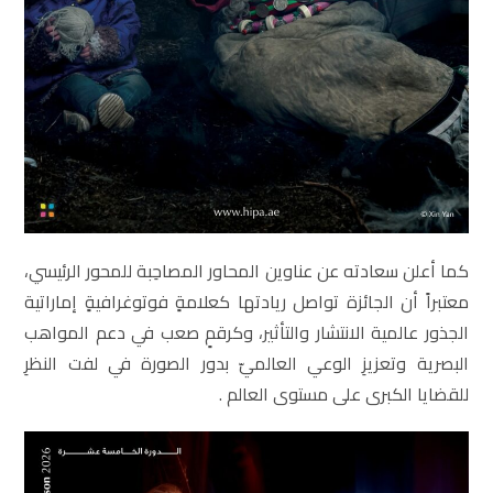
كما أعلن سعادته عن عناوين المحاور المصاحِبة للمحور الرئيسي،
معتبراً أن الجائزة تواصل ريادتها كعلامةٍ فوتوغرافيةٍ إماراتية
الجذور عالمية الانتشار والتأثير، وكرقمٍ صعب في دعم المواهب
البصرية وتعزيزِ الوعي العالميّ بدور الصورة في لفت النظرِ
للقضايا الكبرى على مستوى العالم .