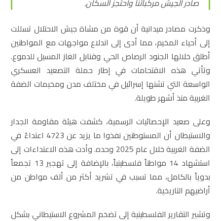
صادر الجيش مركباتنا واحتجز السكان.
وذكرت مصادر ميدانية أن قوة من مشاة جيش الاحتلال تسللت
إلى أحياء المخيم، مما أدى إلى اندلاع مواجهات مع المواطنين
أطلق خلالها الجنود الرصاص الحي وقنابل الغاز المسيل للدموع.
وتأتي هذه الاقتحامات في إطار حملة التصعيد العسكري
الواسعة التي تشنها إسرائيل في مختلف مدن ومخيمات الضفة
الغربية منذ أشهر طويلة.
وعلى صعيد الإحصائيات الرسمية، كشفت هيئة مقاومة الجدار
والاستيطان أن المستوطنين نفذوا ما يزيد عن 4723 اعتداءً في
الضفة الغربية خلال عام 2025 وحده. وأدت هذه الاعتداءات إلى
استشهاد 14 مواطناً فلسطينياً، بالإضافة إلى تهجير 13 تجمعاً
بدوياً بالكامل، مما تسبب في تشريد أكثر من ألف مواطن من
أراضيهم التاريخية.
وتشير التقارير الفلسطينية إلى تضخم المشروع الاستيطاني بشكل