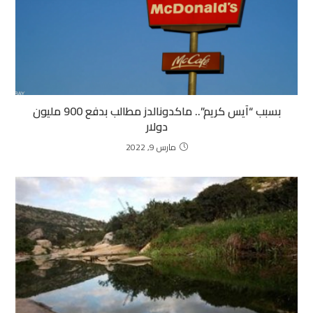
بسبب “آيس كريم”.. ماكدونالدز مطالب بدفع 900 مليون
دولار
مارس 9, 2022