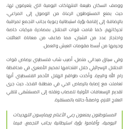
ووصف السكان طبيعة الانتهاكات اليومية التي يتعرضون لها،
حيث يمنع المستوطنون الرعاة من الوصول إلى المراعي،
بالإضافة إلى إقامة بؤرة استيطانية رعوية بجانب التجمع لمراقبة
تحركاتهم. كما قامت قوات الاحتلال بمصادرة مركبات خاصة
واحتجاز عدد من الشبان، مما ضاعف من معاناة العائلات
وحرمها من أبسط مقومات العيش والعمل.
وفي سياق ميداني متصل، أصيب شاب فلسطيني برصاص قوات
الاحتلال الإسرائيلي خلال اقتحامها لمخيم الأمعري في محافظة
رام الله والبيرة. وأكدت طواقم الهلال الأحمر الفلسطيني أنها
تعاملت مع إصابة بالرصاص الحي في منطقة الفخذ، حيث جرى
تقديم الإسعافات الأولية للمصاب ونقله إلى المستشفى لتلقي
العلاج اللازم، واصفةً حالته بالمستقرة.
المستوطنون يمنعون رعي الأغنام ويمارسون التهديدات
اليومية، وأقاموا بؤرة استيطانية بجانب التجمع، فيما