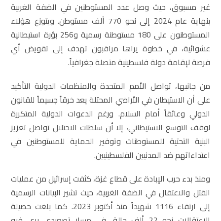
غير مسبوق، حيث وصل عدد المستوطنين في الضفة الغربية
بنهاية عام 2024 إلى نحو 770 ألف مستوطن. ويتوزع هؤلاء
المستوطنون على 180 مستوطنة رسمية و256 بؤرة استيطانية
عشوائية، في خطوة يراها مراقبون تهدف إلى تقويض أي
فرصة لإقامة دولة فلسطينية متصلة جغرافياً.
من جانبها، تواصل الأمم المتحدة والمنظمات الدولية التأكيد
على أن الاستيطان في الأراضي المحتلة يعد خرقاً جسيماً للقانون
الدولي وعائقاً أمام السلام. ورغم الدعوات الدولية المتكررة
لوقف التوسع الاستيطاني، إلا أن سلطات الاحتلال تواصل تعزيز
البنية التحتية للمستوطنات وتوفير الحماية للمستوطنين في
اعتداءاتهم ضد المدنيين الفلسطينيين.
ومنذ بدء حرب الإبادة على قطاع غزة، كثفت إسرائيل من عمليات
القتل والاعتقال في الضفة الغربية، حيث تشير البيانات الرسمية
إلى ارتقاء 1116 شهيداً منذ أكتوبر 2023. كما بلغت حصيلة
الاعتقالات نحو 22 ألف حالة، في مسار تصعيدي يرى فيه