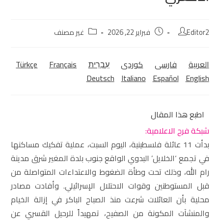
Editor2
فبراير 22, 2026
غير مصنف
العربية
فارسی
كوردی‎
עִבְרִית
Français
Türkçe
Deutsch
Italiano
Español
English
اطبع هذا المقال
شبكة فرح الاعلامية:
بدأت 11 عائلة فلسطينية، اليوم السبت، عملية تفكيك مساكنها
في تجمع ‘الخلايل’ البدوي الواقع جنوب بلدة المغير شرق مدينة
رام الله، وذلك تحت وطأة الضغوط والاعتداءات المتواصلة من
قبل المستوطنين وقوات الاحتلال الإسرائيلي. وأفادت مصادر
محلية بأن العائلات شرعت منذ الصباح الباكر في إزالة الخيام
والمنشآت المكونة من الصفيح، تمهيداً للرحيل القسري عن