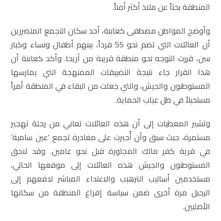
المنطقة بحثاً عن ملاذ أكثر أمناً.
وأوضح المواطن مصطفى كعابنة، أحد سكان التجمع المتضررين
أن العائلات التي تضم نحو 55 فرداً، بينهم أطفال ونساء وكبار
سن، قررت التوجه نحو منطقة قريبة من أريحا. وأكد كعابنة أن
هذا القرار جاء نتيجة التضييقات الممنهجة التي يمارسها
المستوطنون والجيش، والتي جعلت من البقاء في المنطقة أمراً
مستحيلاً في ظل غياب الحماية.
وتشير المعطيات إلى أن هذه العائلات تعاني من رحلة تهجير
مستمرة، حيث سبق وأن أُجبرت على مغادرة تجمع ‘عين سامية’
في قرية كفر مالك المجاورة قبل نحو عامين. وقد لاحق
المستوطنون والجيش هذه العائلات إلى موقعها الحالي،
مستخدمين أساليب الترهيب والاعتداء المباشر لدفعهم إلى
الرحيل مرة أخرى ضمن سياسة إفراغ المنطقة من سكانها
الأصليين.