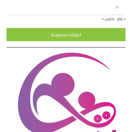
28
« يناير
مارس »
اعلانات مدفوعة