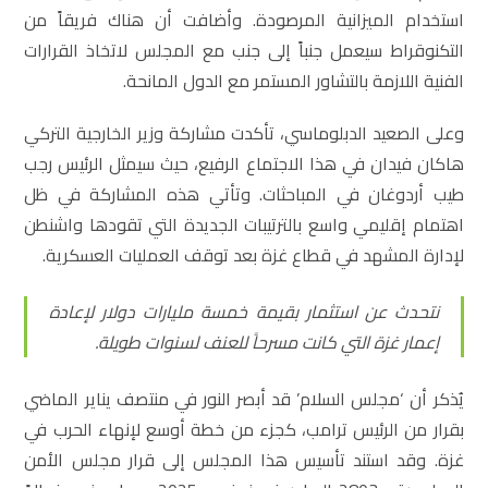
استخدام الميزانية المرصودة. وأضافت أن هناك فريقاً من
التكنوقراط سيعمل جنباً إلى جنب مع المجلس لاتخاذ القرارات
الفنية اللازمة بالتشاور المستمر مع الدول المانحة.
وعلى الصعيد الدبلوماسي، تأكدت مشاركة وزير الخارجية التركي
هاكان فيدان في هذا الاجتماع الرفيع، حيث سيمثل الرئيس رجب
طيب أردوغان في المباحثات. وتأتي هذه المشاركة في ظل
اهتمام إقليمي واسع بالترتيبات الجديدة التي تقودها واشنطن
لإدارة المشهد في قطاع غزة بعد توقف العمليات العسكرية.
نتحدث عن استثمار بقيمة خمسة مليارات دولار لإعادة
إعمار غزة التي كانت مسرحاً للعنف لسنوات طويلة.
يُذكر أن ‘مجلس السلام’ قد أبصر النور في منتصف يناير الماضي
بقرار من الرئيس ترامب، كجزء من خطة أوسع لإنهاء الحرب في
غزة. وقد استند تأسيس هذا المجلس إلى قرار مجلس الأمن