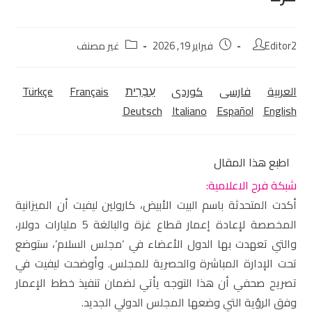
Editor2
فبراير 19, 2026
غير مصنف
العربية
فارسی
كوردی‎
עִבְרִית
Français
Türkçe
Deutsch
Italiano
Español
English
اطبع هذا المقال
شبكة فرح الاعلامية:
أكدت المتحدثة باسم البيت الأبيض، كارولين ليفيت أن الميزانية
المخصصة لإعادة إعمار قطاع غزة والبالغة 5 مليارات دولار،
والتي تعهدت بها الدول الأعضاء في ‘مجلس السلام’، ستوضع
تحت الإدارة المباشرة والحصرية للمجلس. وأوضحت ليفيت في
تصريح صحفي أن هذا التوجه يأتي لضمان تنفيذ خطط الإعمار
وفق الرؤية التي وضعها المجلس الدولي الجديد.