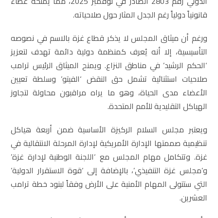
الدولي رقم 2803 الصادر في نوفمبر 2025، مما يمنحه غطاءً
قانونياً دولياً رغم الجدل المثار حول صلاحياته.
ورغم أن ميثاق المجلس لا يذكر قطاع غزة بالاسم في نصوصه
التأسيسية، إلا أنه يُعرف كمنظمة دولية دائمة تهدف لتعزيز
‘الحكم الرشيد’ في مناطق النزاع. ويمنح الميثاق الرئيس ترامب
صلاحيات استثنائية تشمل حق النقض ‘الفيتو’ وسلطة تعيين
الأعضاء مدى الحياة، وهو ما يراه مراقبون محاولة لتجاوز
الهياكل التقليدية للأمم المتحدة.
ويعتبر مجلس السلام الركيزة الأساسية ضمن أربعة هياكل
تنظيمية صممتها الإدارة الأمريكية لإدارة المرحلة الانتقالية في
غزة. وتتكامل مهام المجلس مع ‘اللجنة الوطنية لإدارة غزة’
و’مجلس غزة التنفيذي’، بالإضافة إلى ‘قوة الاستقرار الدولية’
التي ستتولى المهام الأمنية على الأرض وفقاً لبنود خطة ترامب
العشرين.