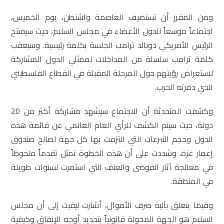
ومن المقرر أن تستضيف العاصمة واشنطن، يوم الخميس،
اجتماعاً موسعاً للدول الأعضاء في مجلس السلام، حيث سيفتتح
الرئيس الأمريكي دونالد ترامب الجلسة بكلمة رئيسية. وسيعقب
كلمة ترامب سلسلة من المداخلات لممثلي الدول المشاركة
لاستعراض رؤيتهم حول المرحلة المقبلة في القطاع الفلسطيني
الذي دمرته الحرب.
وكشفت المتحدثة أن الاجتماع سيشهد مشاركة أكثر من 20
دولة، حيث سيتم الكشف للرأي العام العالمي عن قائمة هذه
الدول وحجم التبرعات التي التزمت بها كل جهة لصالح صندوق
إعمار غزة. وشددت على أن هذه الخطوة تمثل تقدماً ملحوظاً
في معالجة آثار الفوضى والعنف التي استمرت لسنوات طويلة
في المنطقة.
وفيما يتعلق بآلية صرف الأموال، أشارت ليفيت إلى أن مجلس
السلام هو الجهة المخولة قانونياً بتحديد أوجه الإنفاق وكيفية