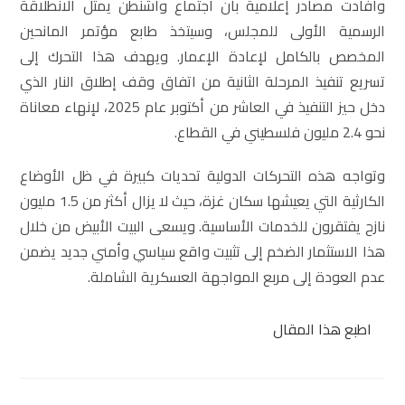
وأفادت مصادر إعلامية بأن اجتماع واشنطن يمثل الانطلاقة
الرسمية الأولى للمجلس، وسيتخذ طابع مؤتمر المانحين
المخصص بالكامل لإعادة الإعمار. ويهدف هذا التحرك إلى
تسريع تنفيذ المرحلة الثانية من اتفاق وقف إطلاق النار الذي
دخل حيز التنفيذ في العاشر من أكتوبر عام 2025، لإنهاء معاناة
نحو 2.4 مليون فلسطيني في القطاع.
وتواجه هذه التحركات الدولية تحديات كبيرة في ظل الأوضاع
الكارثية التي يعيشها سكان غزة، حيث لا يزال أكثر من 1.5 مليون
نازح يفتقرون للخدمات الأساسية. ويسعى البيت الأبيض من خلال
هذا الاستثمار الضخم إلى تثبيت واقع سياسي وأمني جديد يضمن
عدم العودة إلى مربع المواجهة العسكرية الشاملة.
اطبع هذا المقال