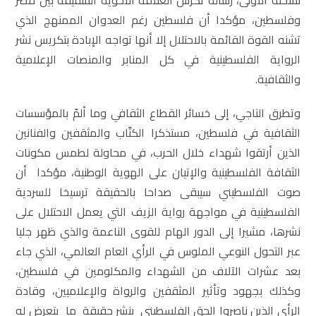
نسخته الأولى، رسالة تكرس العلاقة الأخوية الشقيقة بين مصر
وفلسطين، مؤكدا أن فلسطين رغم العدوان الممنهج الذي
تشنه القوة القائمة بالاحتلال إلا أنها تواجه الإبادة بتكريس نشر
الرواية الفلسطينية في كل المنابر والمنصات الإعلامية
والثقافية.
وتطرق الناجي، إلى خسائر القطاع الثقافي وما ألمّ بالمؤسسات
الثقافية في فلسطين، مستذكرا الكتّاب والمثقفين والفنانين
الذين أرتقوا شهداء خلال الحرب، في محاولة لطمس مكونات
الثقافة الفلسطينية والإتيان على الهوية الوطنية، مؤكدا أن
صوت الفلسطيني سيبقى صداحا بالحقيقة ترسيخا للسردية
الفلسطينية في مواجهة رواية الزيف التي يعمل الاحتلال على
نشرها، مشيرا إلى الدور الهام للقوى الناعمة والذي ظهر جليا
عبر التحول النوعي الملوس في الرأي العام العالمي، الذي جاء
بعد عشرات الآلاف من الشهداء والمكلومين في فلسطين،
وكذلك بجهود وتأثير المثقفين والرواة والإعلاميين، وقادة
الرأي الذين ناصروا الحق الفلسطيني بنشر حقيقة ما يتعرض له