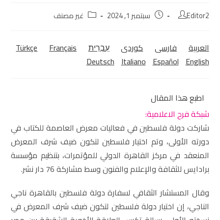
Editor2
سبتمبر 1, 2024
غير مصنف
العربية
فارسی
كوردی‎
עִבְרִית
Français
Türkçe
Deutsch
Italiano
Español
English
اطبع هذا المقال
شبكة فرح الاعلامية:
شاركت دولة فلسطين في فعاليات معرض العاصمة للكتاب في
دورته الأولى، وتم اختيار فلسطين لتكون ضيف شرف المعرض
المنعقد في مركز القاهرة الدولي للمؤتمرات، بتنظيم مؤسسة
برادايس للثقافة والإعلام والفنون وسط مشاركة 76 دار نشر.
وقال المستشار الثقافي لسفارة دولة فلسطين بالقاهرة ناجي
الناجي، إن اختيار دولة فلسطين لتكون ضيف شرف المعرض في