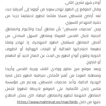
أواخر شهر تشرين الثاني.
وقال الموقع إن الطيور تهاجر سنويا من أوروبا إلى أفريقيا حيث
تعد أراضي فلسطين مسارا ملائما للطيور لاعتبارها جزءا من
حفرة الانهدام الآسيوي.
وبين “محميات فلسطين” بأن مناطق أريحا والأغوار والمناطق
الجبلية (جبال القدس الغربية) ومناطق السهل الساحلي من
أفضل المناطق لاستقبال الطيور المهاجرة، إذ تهاجر وفقا
لطبيعة احتياجاتها الغذائية أو التيارات الهوائية أو الظروف
الجوية وتتنوع أنواع الطيور بين البحث عن المناخ الجيد أو الطعام
أو التزاوج.
ويعد موقع مرج صانور ووادي القف وبرية القدس وأريحا
ومنطقة العوجا من أهم الأماكن لمراقبة الطيور خلال فترة
الهجرة الحالية، وأعد محميات فلسطين، وبدعم من مؤسسة
هانس زايدل الألمانية على الموقع (خريطة للطيور) تشمل
المناطق المهمة للطيور والمناطق الرطبة، التي يمكن الاطلاع
عليها من خلال
https://www.mahmiyat.ps/map/birds
.