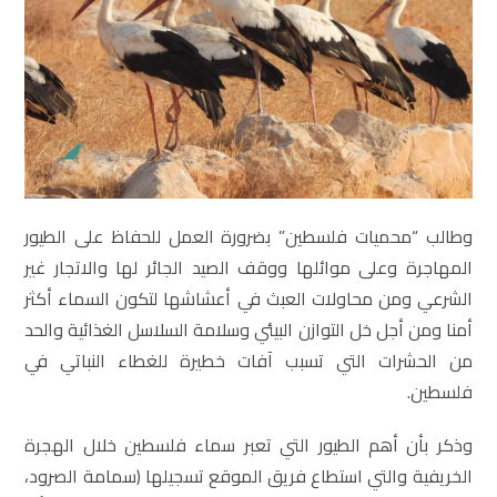
وطالب “محميات فلسطين” بضرورة العمل للحفاظ على الطيور
المهاجرة وعلى موائلها ووقف الصيد الجائر لها والاتجار غير
الشرعي ومن محاولات العبث في أعشاشها لتكون السماء أكثر
أمنا ومن أجل خل التوازن البيئي وسلامة السلاسل الغذائية والحد
من الحشرات التي تسبب آفات خطيرة للغطاء النباتي في
فلسطين.
وذكر بأن أهم الطيور التي تعبر سماء فلسطين خلال الهجرة
الخريفية والتي استطاع فريق الموقع تسجيلها (سمامة الصرود،