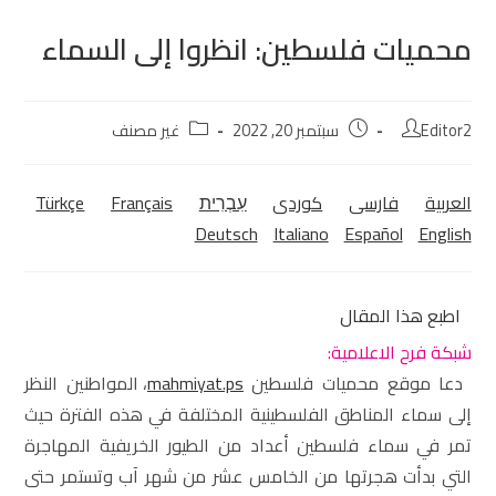
محميات فلسطين: انظروا إلى السماء
Editor2
سبتمبر 20, 2022
غير مصنف
العربية
فارسی
كوردی‎
עִבְרִית
Français
Türkçe
Deutsch
Italiano
Español
English
اطبع هذا المقال
شبكة فرح الاعلامية:
دعا موقع محميات فلسطين
mahmiyat.ps
، المواطنين النظر
إلى سماء المناطق الفلسطينية المختلفة في هذه الفترة حيث
تمر في سماء فلسطين أعداد من الطيور الخريفية المهاجرة
التي بدأت هجرتها من الخامس عشر من شهر آب وتستمر حتى