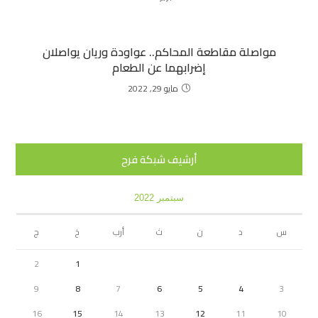
مواصلة مقاطعة المحاكم.. عواودة وريان يواصلان
إضرابهما عن الطعام
مايو 29, 2022
أرشيف شبكة فرح
سبتمبر 2022
س
د
ن
ث
أرب
خ
ج
2
1
9
8
7
6
5
4
3
16
15
14
13
12
11
10