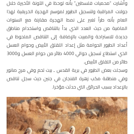
وأشارت “محميات فلسطين” بأنه لوحظ في الآونة الأخيرة خلال
جولات المراقبة ولتسجيل الطيور لموسم الهجرة الخريفية لهذا
العام بأنه طرأ تغير على نمط الهجرة مقارنة مع السنوات
الماضية من حيث العدد الذي بدأ بالتناقص واستخدام مناطق
جديدة للاستراحة والمبيت بالإضافة إلى التناقص الملحوظ في
أعداد الطيور الحوامة مثل إعداد اللقلق الأبيض وحوام العسل
الذي استطاع تسجيل حوالي 4000 طائر من حوام العسل و3000
طائر من اللقلق الأبيض.
وسجلت بعض الطيور في برية القدس ـ بيت لحم وفي مرج صانور
وفي منطقة مكب زهرة الفنجان في جنين حيث سجل تناقص
بالإعداد بسبب الحرائق التي حدثت مؤخرا.