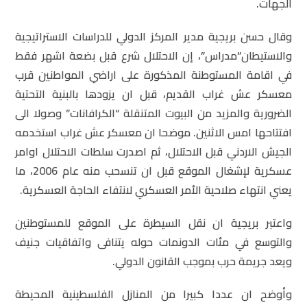
الجهات.
وقال حسن بريجية مدير المركز الدولي للدراسات الاستراتيجية
والاستيطان”مدراس”، إن الاحتلال شرع قبل بضعة اشهر فقط
في اقامة المستوطنة المذكورة على اراضي المواطنين قرب
معسكر عش غراب القديم، قبل ان يزودها بالبنية التحتية
الضرورية والمزيد من البيوت المتنقلة “الكرافانات” وصولا الى
افتتاحها امس الاثنين. موضحا ان معسكر عش غراب استخدمه
الجيش الاردني قبل الاحتلال، ثم اصدرت سلطات الاحتلال اوامر
عسكرية لإشغال الموقع قبل ان تنسحب منه عام 2006، ما
يعني انتهاء صلاحية الأمر العسكري لانتفاء الحاجة العسكرية.
واعتبر بريجية ان نقل السيطرة على الموقع للمستوطنين
والتوسع في مئات الدونمات حوله يتنافى واتفاقيات جنيف
ويعد جريمة حرب بموجب القانون الدولي.
وأوضح ان عددا كبيرا من المنازل الفلسطينية المحيطة