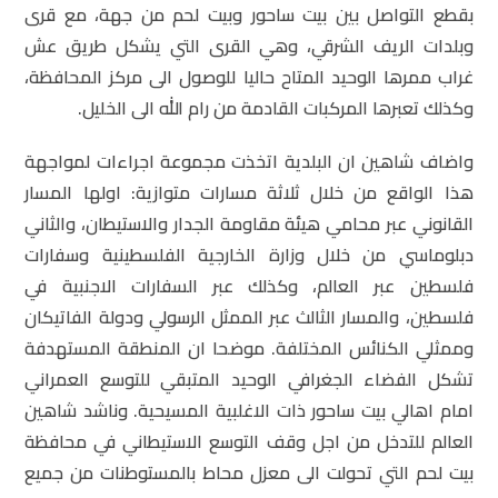
بقطع التواصل بين بيت ساحور وبيت لحم من جهة، مع قرى
وبلدات الريف الشرقي، وهي القرى التي يشكل طريق عش
غراب ممرها الوحيد المتاح حاليا للوصول الى مركز المحافظة،
وكذلك تعبرها المركبات القادمة من رام الله الى الخليل.
واضاف شاهين ان البلدية اتخذت مجموعة اجراءات لمواجهة
هذا الواقع من خلال ثلاثة مسارات متوازية: اولها المسار
القانوني عبر محامي هيئة مقاومة الجدار والاستيطان، والثاني
دبلوماسي من خلال وزارة الخارجية الفلسطينية وسفارات
فلسطين عبر العالم، وكذلك عبر السفارات الاجنبية في
فلسطين، والمسار الثالث عبر الممثل الرسولي ودولة الفاتيكان
وممثلي الكنائس المختلفة. موضحا ان المنطقة المستهدفة
تشكل الفضاء الجغرافي الوحيد المتبقي للتوسع العمراني
امام اهالي بيت ساحور ذات الاغلبية المسيحية. وناشد شاهين
العالم للتدخل من اجل وقف التوسع الاستيطاني في محافظة
بيت لحم التي تحولت الى معزل محاط بالمستوطنات من جميع