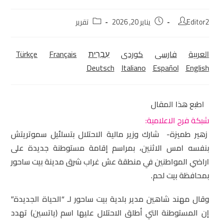
Editor2
يناير 20, 2026
تقرير
العربية
فارسی
كوردی‎
עִבְרִית
Français
Türkçe
Deutsch
Italiano
Español
English
اطبع هذا المقال
شبكة فرح الاعلامية:
زهير طميزة- شارك وزير مالية الاحتلال بتسلئيل سموتريتش
بنفسه امس الاثنين، بمراسم إقامة مستوطنة جديدة على
اراضي المواطنين في منطقة عش غراب شرق مدينة بيت ساحور
بمحافظة بيت لحم.
وقال مهند شاهين مدير بلدية بيت ساحور لـ “الحياة الجديدة”
إن المستوطنة التي أطلق الاحتلال عليها اسم (ياتسين) تهدد