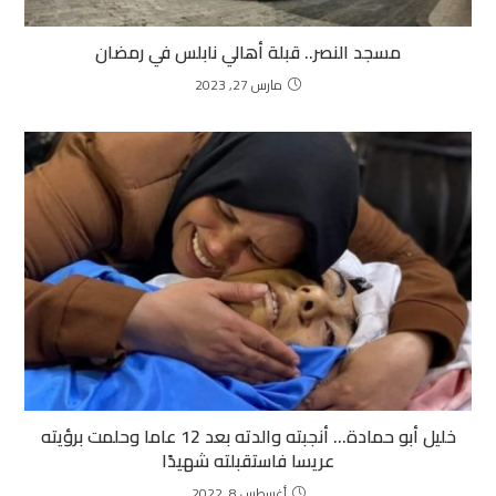
مسجد النصر.. قبلة أهالي نابلس في رمضان
مارس 27, 2023
خليل أبو حمادة… أنجبته والدته بعد 12 عاما وحلمت برؤيته
عريسا فاستقبلته شهيدًا
أغسطس 8, 2022