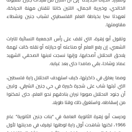
الخالدي، وخيرية الجمال، اللتين كانتا تتقنان مهنة الحياكة،
تعهدتا سرا بخياطة العلم الفلسطيني لشباب جنين ونشطاء
مقاومتها.
وتقول أبو زهرة، التي تقف على رأس الجمعية النسائية للتراث
الشعبي، إن رفع العلم أو صناعته أو حيازته أو نقله كانت تهمة
يلاحق الاحتلال أصحابها، وإنها نسجت لابنها الصحفي الشهيد
عماد وشاحا، بقي صامدا حتى بعد غيابه.
ومما يعلق في ذاكرتها، كيف استهدف الاحتلال راية فلسطين،
التي ثبتها شاب على شجرة كبيرة في حي جنين الشرقي. وتبين
أن جنود الاحتلال صوبوا نيران بنادقهم نحو العلم، حتى تمكنوا
من إسقاطه، واستغرق ذلك وقتا طويلا.
ودرست أبو زهرة الثانوية العامة في “بنات جنين الثانوية” عام
1966، لكنها شاهدت أول راية لوطنها ترفرف في مدينتها لأول