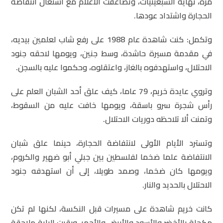
مرة، نهاية السبعينيات، وتضاعفت الأعلام مع اشتعال انتفاضة
الحجارة واشتداد عودها.
وتكمل: كنت شاهدة عام 1988 على رفع شاب لعلمين بيديه،
في مقدمة مسيرة حاشدة، وسط جنين، ويومها لاحقه جنود
الاحتلال، واستهدفوه بالغاز، واعتقلوه، وحكموا عليه بالسجن.
وتروي عايدة خريم، 79 عاما، كيف علق أحد الشبان العلم على
رأس شجرة سرو باسقة، ويومها خافت عليه من السقوط،
وتمنت ألا تلاحظه دوريات الاحتلال.
وتسترد الأيام الأولى لانتفاضة الحجارة، حينما علق شبان
الانتفاضة علما ضخما لفلسطين بين جبلي أبو ضهير والكروم،
ويومها كان ضخما، وصمد طويلا، إلى أن استهدفه جنود
الاحتلال بالحديد والنار.
كانت خريم شاهدة على مسيرات قبل النكسة، لكنها لم تكن
مكحلة بالأخضر والأسود والأبيض والأحمر، وبقيت الراية ملاحقة