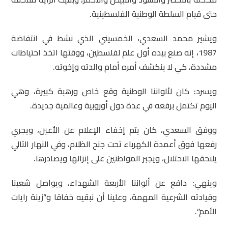
حتى قيام السلطة الوطنية الفلسطينية.
ويشير محمد السعدي، الخمسيني الذي نشط في انتفاضة
1987، إنه صنع بيده أول علم لفلسطين، ووقتها اتخذ احتياطات
مشددة، كي لا ينكشف أمره أمام والدته وإخوته.
ويسرد: كان لألواننا الوطنية وقع خاص ورهبة كبيرة، وهي
اليوم تكتمل برفعه في عدة دول أوروبية وعالمية جديدة.
ووفق السعدي، كان يتم إخفاء الإعلام عن الأعين، ويجري
رفعها فوق أعمدة الكهرباء تحت جنح الظلام، وفي النهار التالي
يلاحقها الاحتلال، ويجبر المواطنين على إنزالها ويصادرها.
وينهي: دافع عن ألواننا الأربعة الشهداء، ويواصل شعبنا
وقيادته الشرعية المهمة، وعلينا أن نبقيه خفاقا و”زينة رايات
الأمم”.