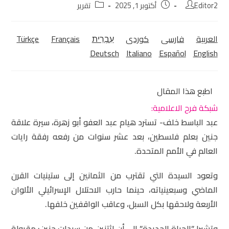
Editor2
أكتوبر 1, 2025
تقرير
العربية
فارسی
كوردی‎
עִבְרִית
Français
Türkçe
Deutsch
Italiano
Español
English
اطبع هذا المقال
شبكة فرح الاعلامية:
عبد الباسط خلف- تسترد هيام عبد العفو أبو زهرة، سيرة علاقة
جنين بعلم فلسطين، بعد عشر سنوات من رفعه رفقة رايات
العالم في الأمم المتحدة.
وتعود السيدة التي تقترب من الثمانين إلى ستينيات القرن
الماضي وسبعينياته، حينما حارب الاحتلال الإسرائيلي الألوان
الأربعة ولاحقها بكل السبل، وعاقب الواقفين خلفها.
وتشيرلـ”الحياة الجديدة” إلى أن اثتنين من سيدات جنين: مقبولة