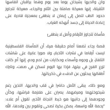
وأن والديها يشيخان يوما بعد يوم وهما يراقبان أنفاسها
الثقيلة، إنها معركة صامتة بين الألم والرجاء، معركة تتجاوز
حدود الطب لتصل إلى إيمان لا ينطفئ بمعجزة قادرة على
إعادة الحياة إلى جسد أنهكه الغياب.
مأساة تتجاوز الأرقام وأمل لا ينطفئ
قصة رجاء تضعنا أمام حقيقة مرة، أن المأساة الفلسطينية
ليست أرقاما في نشرات الأخبار، ولا صورا عابرة على شاشات
التلفاز، بل وجوه وأسماء وحكايات من لحم ودم، إنها أم كانت
تزرع الفرح في بيتها، فإذا بها اليوم تسكن في صمت، وتترك
أطفالها يبحثون عن الدفء في ذكرياتها.
ومع ذلك، يبقى الأمل حاضرا في قلب والديها، اللذين رغم
شيخوختهما ومرضهما، يصران على ملازمة فراشها، وكأن
وجودهما إلى جانبها هو خيط النجاة الأخير، تقول أم علاء:
“رحمة الله واسعة، يمكن بكرة تصحى وتقوم بين ولادها، الله