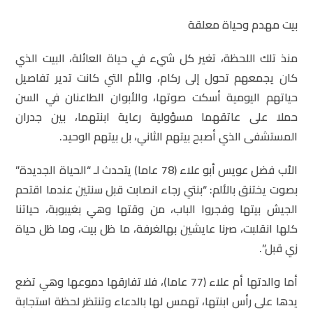
بيت مهدم وحياة معلقة
منذ تلك اللحظة، تغير كل شيء في حياة العائلة، البيت الذي
كان يجمعهم تحول إلى ركام، والأم التي كانت تدير تفاصيل
حياتهم اليومية أسكت صوتها، والأبوان الطاعنان في السن
حملا على عاتقهما مسؤولية رعاية ابنتهما، بين جدران
المستشفى الذي أصبح بيتهم الثاني، بل بيتهم الوحيد.
الأب فضل عويس أبو علاء (78 عاما) يتحدث لـ “الحياة الجديدة”
بصوت يختنق بالألم: “بنتي رجاء انصابت قبل سنتين عندما اقتحم
الجيش بيتها وفجروا الباب، من وقتها وهي بغيبوبة، حياتنا
كلها انقلبت، صرنا عايشين بهالغرفة، ما ظل بيت، وما ظل حياة
زي قبل”.
أما والدتها أم علاء (77 عاما)، فلا تفارقها دموعها وهي تضع
يدها على رأس ابنتها، تهمس لها بالدعاء وتنتظر لحظة استجابة