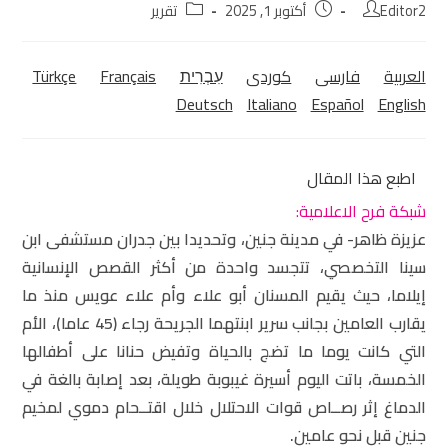
Editor2
أكتوبر 1, 2025
تقرير
العربية
فارسی
كوردی‎
עִבְרִית
Français
Türkçe
Deutsch
Italiano
Español
English
اطبع هذا المقال
شبكة فرح الاعلامية:
عزيزة ظاهر- في مدينة جنين، وتحديدا بين جدران مستشفى ابن
سينا التخصصي، تتجسد واحدة من أكثر القصص الإنسانية
إيلاما، حيث يقيم المسنان أبو علاء وأم علاء عويس منذ ما
يقارب العامين بجانب سرير ابنتهما الجريحة رجاء (45 عاما)، الأم
التي كانت يوما ما تضج بالحياة وتفيض حنانا على أطفالها
الخمسة، باتت اليوم أسيرة غيبوبة طويلة، بعد إصابة بالغة في
الدماغ إثر رصــاص قوات الاحتلال خلال اقتــحام دموي لمخيم
جنين قبل نحو عامين.