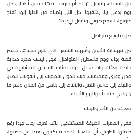
من السماء، وتقول: “رجاء أم حنونة عندها خمس أطفال، كل
يوم بدعي ربنا يشفيها، كل اللي بتمناه من الدنيا إنها تفتح
عيونها، تسمع صوتي وتقول لي: يما”.
صورة لوجع متواصل
بين تنهيدات الأبوين وأجهزة التنفس التي تلازم جسدها، تختصر
قصة رجاء وجع فلسطين المتواصل، فهي ليست مجرد حكاية
خاصة بعائلة واحدة، بل مرآة لمئات القصص المشابهة في
مدن وقرى ومخيمات، حيث تتحول الأمهات إلى أيقونات للصبر،
والآباء إلى حراس للأمل، والأبناء إلى يتامى من الحنان وهم ما
زالوا في كنف أمهاتهم الأحياء.
معركة بين الألم والرجاء
ففي الممرات الضيقة للمستشفى، باتت تعرف رجاء جيدا رغم
صمتها الطويل، أن أبناءها الخمسة يكبرون بعيدا عن حضنها،