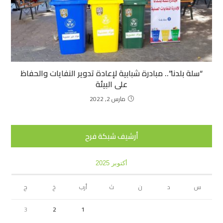
“سلة بلدنا”.. مبادرة شبابية لإعادة تدوير النفايات والحفاظ
على البيئة
مارس 2, 2022
أرشيف شبكة فرح
أكتوبر 2025
س
د
ن
ث
أرب
خ
ج
3
2
1