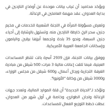
ويؤكد محاميد أن غياب بيانات موحدة عن أوضاع النازحين في
بداية العدوان، عقد مهمة العاملين في الإغاثة.
وتعرض مسؤولة المرأة في اللجنة الشعبية للخدمات في مخيم
جنين، سحر الرخ، خارطة النازحين منه. وتستهل بالإشارة إلى أحياء
جنين السبعة، ونحو 35 بلدة وتجمعا أبرزها برقين واليامون
وإسكانات الجامعة العربية الأمريكية.
ووفق بيانات اللجنة، فإن 2939 أسرة باتت تنتظر المساعدات
العينية، فيما تلقت إعانات مالية 3 مرات: 500 شيقل من مبادرة
الغرفة التجارية ورجال أعمال، و600 شيقل من مجلس الوزراء،
و3000 شيقل من وكالة “الأونروا”.
وتؤكد لـ”الحياة الجديدة” أن قلة الموارد المالية، وتعدد جهات
الإغاثة ولجان الطوارئ، وخاصة في أول شهر من العدوان،
عطلت خطط التوزيع الفعال للمساعدات.