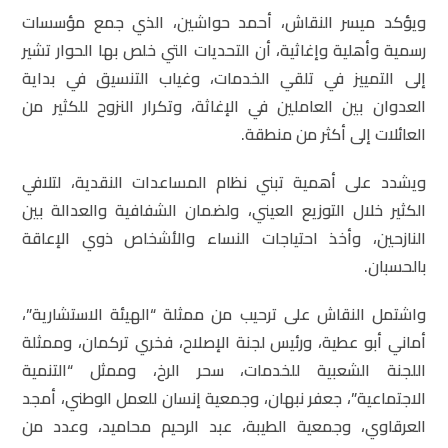
ويؤكد ميسر النقاش، أحمد حواشين، الذي جمع مؤسسات
رسمية وأهلية وإغاثية، أن التحديات التي خلص بها الحوار تشير
إلى التمييز في تلقي الخدمات، وغياب التنسيق في بداية
العدوان بين العاملين في الإغاثة، وتكرار النزوح للكثير من
العائلات إلى أكثر من منطقة.
ويشدد على أهمية تبني نظام المساعدات النقدية، لتلافي
الكثير خلال التوزيع العيني، ولضمان الشفافية والعدالة بين
النازحين، وأخذ احتياجات النساء والأشخاص ذوي الإعاقة
بالحسبان.
واشتمل النقاش على ترحيب من ممثلة “الهيئة الاستشارية”،
أماني أبو عطية، ورئيس لجنة الإصلاح، فخري تركمان، وممثلة
اللجنة الشعبية للخدمات، سحر الرخ، وممثل “التنمية
الاجتماعية”، جعفر نبهان، وجمعية إنسان للعمل الوطني، أمجد
العرقاوي، وجمعية الطيبة، عبد الرحيم محاميد، وعدد من