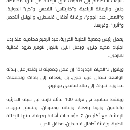
سارعت للانضمام إلى صفوف فرق الإغاثة من بينها محافظة
جنين، والإغاثة الزراعية، و”كاريتاس” القدس، و”كير” الدولية،
و”العمل ضد الجوع”، وإغاثة أطفال فلسطين، والهلال ألأحمر،
و”أنيرا”، وغيرها.
يعمل رئيس جمعية الطيبة الخيرية، عبد الرحيم محاميد، منذ بدء
اجتياح مخيم جنين، ويصل الليل بالنهار لتوفير طرود غذائية
للنازحين.
ويقول لـ”الحياة الجديدة” إن عمل جمعيته لا يقتصر على بلدته
الواقعة شمال غرب جنين، بل يتعداه إلى بلدات وتجمعات
مجاورة، تحولت إلى ملاذ لفاقدي بيوتهم.
وينشط محاميد في قرابة 100 عائلة نازحة في سيلة الحارثية
واليامون وزبوبا وتعنك ورمانة وكفردان، وينسق جهوده
الإغاثية مع أكثر من 7 مؤسسات أهلية ودولية، بينها الإغاثة
الطبية، وإغاثة أطفال فلسطين، وطفل الحرب.