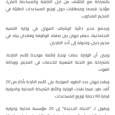
بالشراكة مع الائتلاف من أجل النزاهة والمساءلة (أمان)،
مؤخرا، قصصا ومنطلقات حول توزيع المساعدات الطارئة في
المخيم المنكوب.
ويجمع مدير دائرة الإشراف المهني في وزارة التنمية
الاجتماعية، جعفر نبهان بين صفته الوظيفة وفقدان بيته في
مخيم جنين، وتحوله إلى أحد النازحين.
ويبين أن الوزارة عملت لإنجاز قائمة موحدة للأسر النازحة،
بالشراكة مع اللجنة الشعبية للخدمات في المخيم، ووكالة
الغوث.
ويقدر نبهان عدد الطرود الموزعة على الأسر النازحة بأكثر من 20
ألف طرد، فيما نفذت الوزارة والأطر الشريكة المحلية والدولية
قرابة 60 حملة توزيع للمساعدات.
ويقول لـ “الحياة الجديدة” إن 20 مؤسسة محلية ودولية