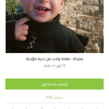
مليكة.. طفلة ولدت من حرية مؤجلة
أبريل 17, 2025
أرشيف شبكة فرح
سبتمبر 2025
س
د
ن
ث
أرب
خ
ج