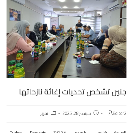
جنين تشخص تحديات إغاثة نازحاتها
Editor2
سبتمبر 28, 2025
تقرير
العربية
فارسی
كوردی‎
עִבְרִית
Français
Türkçe