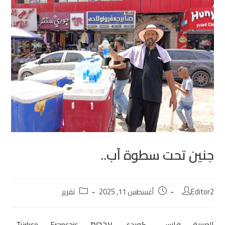
جنين تحت سطوة آب..
Editor2
أغسطس 11, 2025
تقرير
العربية
فارسی
كوردی‎
עִבְרִית
Français
Türkçe