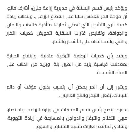
ويؤكد رئيس قسم البستنة في مديرية زراعة جنين، أشرف فالح،
أن موجة الحر تنعكس سلبا على القطاع الزراعي، وتتطلب زيادة
كمية الري للأشجار التي تعطي ثمارها متأخرة كالعنب والرمان
والجوافة، وتقليص فترات السقاية لتعويض كميات التخبر
والنتح، وللمحافظة على الأشجار والثمار.
ويفيد بأن كميات الرطوبة الأرضية متدنية، وارتفاع الحرارة
بمعدلات قياسية يزيد من الطين بلة، ويزيد من الطلب على
المياه الشحيحة.
ويشير إلى أن الحر يمكن أن يتسبب بذبول مؤقت أو دائم
للنباتات، بفعل التبخر والنتح العاليين.
بدوره، ينصح رئيس قسم المجترات في وزارة الزراعة، زياد نصار،
مربي الأغنام والأبقار والدواجن بالمسارعة في زيادة التهوية،
وتفادي تكاثف الغازات خشية الاختناق والنفوق.