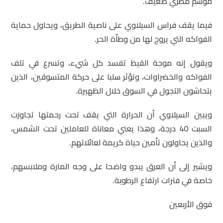
موسم مطري ضعيف.
فيما يقف فراس السيلاوي على ناصية الطريق، ويحاول حماية
الفواكه التي يروج لها من وطأة الحر.
ويقول إنه موجة القيظ تفسد كل شيء، وتسرع في تلف
الفواكه والخضراوات، وتؤثر سلبا على حركة المتسوقين، الذين
يتحاشون التجول في السوق خلال الظهيرة.
ويبين السيلاوي أن الحرارة التي يقف تحت رحمتها تجاوزت
السبت 40 درجة، وهذا يعني معاناة للعاملين تحت الشمس،
والذين يحاولون تأمين حياة كريمة لعائلاتهم.
ويشير إلى أن العرق يبدو واضحا على وجه المارة وملابسهم،
خاصة في فترات ارتفاع الرطوبة.
فوق الأربعين