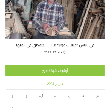
في نابلس “قبقاب غوار” ما زال يطقطق في أزقتها
يونيو 27, 2022
أرشيف شبكة فرح
فبراير 2024
س
د
ن
ث
أرب
خ
ج
2
1