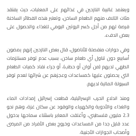
ويعتمد غالبية النازحين في غذائهم على المعلبات، حيث يفتقد
مئات الآلاف منهم الطعام الساخن، وتعتبر هذه الفطائر الساخنة
فرصة لهم من أجل كسر الروتين اليومي للغذاء والحصول على
بعض الدفء.
وفي حوارات منفصلة للأناضول، قال بعض النازحين إنهم يمضون
أسابيع دون تناول أي طعام ساخن، بسبب عدم توفر مستلزمات
الطهي لديهم (من أوان أو حطب)، أو جراء نفاد كميات الطعام
التي يحصلون عليها كمساعدات وعجزهم عن شرائها لعدم توفر
السيولة المالية لديهم.
ومنذ اندلاع الحرب الإسرائيلية، قطعت إسرائيل إمدادات الماء
والغذاء والأدوية والكهرباء والوقود عن سكان غزة، وهم نحو
2.3 مليون فلسطيني، وأغلقت المعابر باستثناء سماحها بدخول
عدد قليل جدا من المساعدات وخروج بعض الأفراد من المرضى
وأصحاب الجوازات الأجنبية.