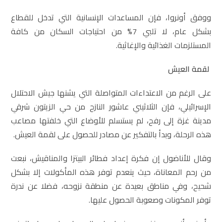
ووفق أونروا، فإن المساعدات الإنسانية التي تدخل للقطاع
بشكل عام، لا تلبي 7% من احتياجات السكان من كافة
المستلزمات الغذائية والإغاثية.
لقمة العيش
على الرغم من الاعتداءات المتواصلة التي يشنها جيش الاحتلال
الإسرائيلي، فإن الثلاثيني عاشور النازح من حي الزيتون شرقي
مدينة غزة إلى رفح، لم يستسلم للأوضاع التي خلفتها مصاعب
هذه الرحلة، وبدأ بالتفكير عن مصادر للحصول على لقمة العيش.
وقال للأناضول إن فكرة إعداد فطائر البيتزا والمناقيش، نبعت
من رحم المعاناة، حيث ينعدم توفر هذه المأكولات إلا بشكل
شحيح، وفي مناطق بعيدة عن منطقة نزوحه، فضلا عن ندرة
توفر المكونات وصعوبة الحصول عليها.