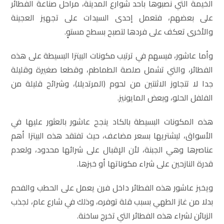
الخيمة التي نصبوها بأحد شوارع المدينة، مراحل صناعة الفطائر
على بعضهم، فتعمل إحدى السيدات على تجهيز العجينة
والأخرى تعكف على فردها لتصبح بسطح مستوٍ.
وأما عاشور، فيسهم في ترتيب مكونات البيتزا البسيطة على هذه
الفطائر، والتي تشمل صلصة الطماطم، وقطعا صغيرة وقليلة
جدا لا تتجاوز الاثنتين من لحوم (المرتديلا)، وشرائح قليلة من
الفلفل الحلو، وبعض المايونيز.
هذه المكونات البسيطة بالكاد ينجح عاشور بالعثور عليها في
الأسواق، ليشتريها بسعر مضاعف، حيث تفتقد هذه البيتزا أهم
عناصرها وهي الجبنة، لأن الإقبال على شرائها محدود، ولعدم
قدرة النازحين على شراء مكوناتها أو خبزها.
ويخبز عاشور هذه الفطائر داخل فرن يعمل على الحطب والفحم
بدلا من غاز الطهي بسبب قلة توفره، وذلك في شارع عام، لجذب
الزبائن لشراء هذه الفطائر التي تخرج ساخنة.