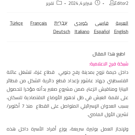
Editor2
فبراير 4, 2024
تقرير
العربية
فارسی
كوردی‎
עִבְרִית
Français
Türkçe
Deutsch
Italiano
Español
English
اطبع هذا المقال
شبكة فرح الاعلامية:
داخل خيمة نزوح بمدينة رفح جنوبي قطاع غزة، تنشغل عائلة
الفلسطيني جهاد عاشور بإعداد قطع دائرية الشكل من فطائر
البيتزا ومناقيش الزعتر، ضمن مشروع صغير بدأته مؤخرا للحصول
على لقمة العيش في ظل تدهور الأوضاع الاقتصادية للسكان،
بسبب العدوان الإسرائيلي المتواصل على القطاع منذ 7 أكتوبر/
تشرين الأول الماضي.
ولإنجاز العمل بوتيرة سريعة، يوزع أفراد الأسرة داخل هذه