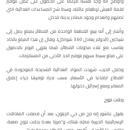
وأوضح أنه وجد نفسه مرغما على الحصول على عمل لتوفير
لقمة العيش لإطعام عائلته، وسط شح المساعدات الغذائية التي
تصلهم وانعدام وجود مصادر بديلة للدخل.
وأشار إلى أنه يبيع القطعة الواحدة من الفطائر بمبلغ يصل إلى
شيكلين (الدولار يعادل 3.60 شواكل). وقال إن هذا المبلغ بالكاد
يتناسب مع غلاء مكونات الفطائر، فيما ينتهي اليوم بالحصول
على مبلغ بسيط يسهم بتوفير الحد الأدنى من المستلزمات.
وخلال الحرب، شهدت المواد الغذائية الشحيحة الموجودة في
القطاع ارتفاعا في الأسعار، بسبب ندرة توفرها جراء إغلاق
المعابر ومنع إسرائيل دخولها.
رح
لات نزوح
يقول عاشور إنه نزح من حي الزيتون، بعد أن قصفت المقاتلات
الإسرائيلية الحربية منزله هناك، و”مررنا بعدة رحلات نزوح صعبة،
وانتهى بنا الأمر في أقصى جنوب القطاع بمدينة رفح”.