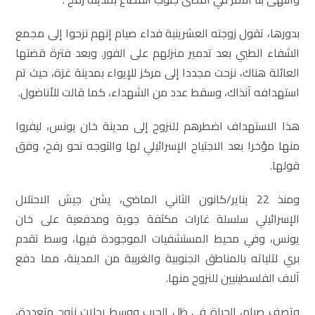
بدورها، تقول زوجته العشرينية فداء صيام إنهم نزحوا إلى مجمع
الشفاء الطبي بعد تدمير منزلهم على الفور. وبعد فترة قضتها
العائلة هناك، نزحت مجددا إلى مركز للإيواء بمدينة غزة، حيث تم
استهدافه آنذاك، وسقط عدد من الشهداء، كما قالت للأناضول.
هذا الاستهداف اضطرهم للنزوح إلى مدينة خان يونس، ليفروا
منها مؤخرا بعد الاجتياح الإسرائيلي لها والتوجه نحو رفح، وفق
قولها.
ومنذ 22 يناير/كانون الثاني الماضي، يشن جيش الاحتلال
الإسرائيلي سلسلة غارات مكثفة جوية ومدفعية على خان
يونس، وفي محيط المستشفيات الموجودة فيها، وسط تقدم
بري لآلياته بالمناطق الجنوبية والغربية من المدينة، مما دفع
آلاف الفلسطينيين للنزوح منها.
وتصف صيام، الحياة في ظل الحرب ووسط رحلات نزوح متعددة،