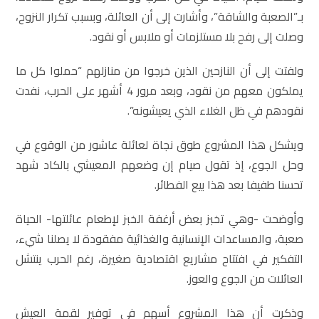
بـ”الصعبة والشاقة”، وأشارت إلى أن العائلة، وبسبب تكرار النزوح،
وصلت إلى رفح بلا مستلزمات أو ملابس أو نقود.
ولفتت إلى أن النازحين الذين خرجوا من منازلهم “حملوا كل ما
يملكون معهم من نقود، وبعد مرور 4 أشهر على الحرب، نفدت
نقودهم في ظل الغلاء الذي يعيشونه”.
ويشكل هذا المشروع طوق نجاة لعائلة عاشور من الوقوع في
وحل الجوع، إذ تقول صيام إن وضعهم المعيشي بالكاد شهد
تحسنا طفيفا بعد هذا بيع الفطائر.
وأوضحت -وهي تخبز بعض أرغفة الخبز لإطعام عائلتها- الحياة
صعبة، والمساعدات الإنسانية والغذائية مفقودة لا يصلنا شيء،
التفكير في افتتاح مشاريع اقتصادية صغيرة، رغم الحرب ينتشل
العائلات من الجوع والعوز.
وذكرت أن هذا المشروع أسهم في توفير لقمة العيش