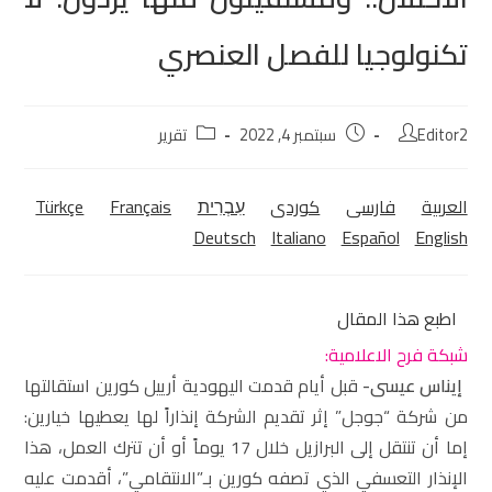
تكنولوجيا للفصل العنصري
Editor2
سبتمبر 4, 2022
تقرير
العربية
فارسی
كوردی‎
עִבְרִית
Français
Türkçe
Deutsch
Italiano
Español
English
اطبع هذا المقال
شبكة فرح الاعلامية:
إيناس عيسى-
قبل أيام قدمت اليهودية أرييل كورين استقالتها
من شركة “جوجل” إثر تقديم الشركة إنذاراً لها يعطيها خيارين:
إما أن تنتقل إلى البرازيل خلال 17 يوماً أو أن تترك العمل، هذا
الإنذار التعسفي الذي تصفه كورين بـ”الانتقامي”، أقدمت عليه