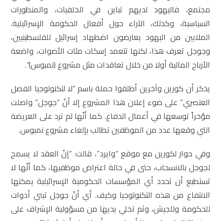
مجتمع، فاليهود لديهم تباين في الخلفيات، والمنظورات
السياسية، وكذلك، الآراء حول أفعال الحكومة الإسرائيلية.
الملايين من اليهود يعارضون اضطهاد إسرائيل للفلسطينيين،
وجوجل تعرف هذا، لكنها تتعمد إسكات مئات الأصوات، واضعة
الأرباح المالية أولا من خلال تعاقدات مثل مشروع (نمبوس)”.
يذكر أن كورين وآخرين أطلقوا حملة باسم “لا لتكنولوجيا الفصل
العنصري” على ضوء إعلان هذا المشروع إلا أنّ “جوجل” واصلت
مؤخراً توسعها في أعمال الدفاع. كما أنّها لم ترد على العريضة
التي وقعها عدد من الموظفين تطالب بإلغاء مشروع نمبوس.
وفي حوار لكورين مع موقع “وايرد”، قالت: “إنّ العقد لا يسمح
لجوجل بالانسحاب، حتى في حالة اعتراض موظفيها، كما أنّها لا
تستطيع أن تحدد أي المؤسسات الحكومية الإسرائيلية يمكنها
الانتفاع من هذه التكنولوجيا وكيف. أي أنّ جوجل تبني أدوات
للحكومة وللجيش، وثم تخلي يديها من مسؤولية الإشراف على