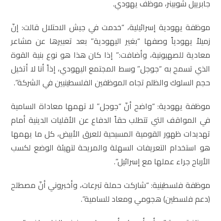
جابرييل شوبينر، موظف يهودي.
موظفة يهودية إسرائيلية، “خدمت في جيش الاحتلال قالت: إنّ
زميلاً يهودياً وصفها “بغير اليهودية” بعد تعبيرها عن مشاعر
معادية للصهيونية، وأضافت:” إذا كان هذا هو نوع بنية القوة
الذي تسمح به “جوجل” وسط المجتمع اليهودي، إذاً أنا لا أتخيل
حجم السلوك والظلم تجاه الموظفين الفلسطينيين في الشركة”.
موظفة يهودية: “واضح أنّ “جوجل” لا تهمها معاداة السامية
في المواقف التي تتطلب حقاً الدفاع عن الأقليات الدينية أمام
تهديدات ظهور القومية المسيحية للعرق الأبيض، كل ما يهمها
هو استخدام التعريفات السهلة والمريحة لتهيئة الوضع لكسب
الأرباح جراء عملها مع إسرائيل”.
موظفة فلسطينية: “شاركت حملة تبرعات، وأخبروني أنّ مصطلح
(دعم فلسطين) هجومي ومعاد للسامية”.