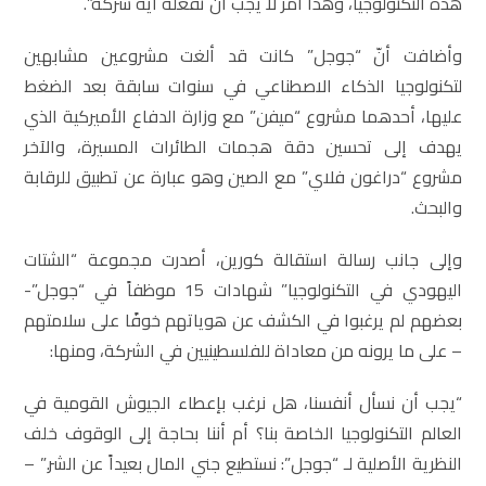
هذه التكنولوجيا، وهذا أمر لا يجب أن تفعله أية شركة”.
وأضافت أنّ “جوجل” كانت قد ألغت مشروعين مشابهين
لتكنولوجيا الذكاء الاصطناعي في سنوات سابقة بعد الضغط
عليها، أحدهما مشروع “ميفن” مع وزارة الدفاع الأميركية الذي
يهدف إلى تحسين دقة هجمات الطائرات المسيرة، والآخر
مشروع “دراغون فلاي” مع الصين وهو عبارة عن تطبيق للرقابة
والبحث.
وإلى جانب رسالة استقالة كورين، أصدرت مجموعة “الشتات
اليهودي في التكنولوجيا” شهادات 15 موظفاً في “جوجل”-
بعضهم لم يرغبوا في الكشف عن هوياتهم خوفًا على سلامتهم
– على ما يرونه من معاداة للفلسطينيين في الشركة، ومنها:
“يجب أن نسأل أنفسنا، هل نرغب بإعطاء الجيوش القومية في
العالم التكنولوجيا الخاصة بنا؟ أم أننا بحاجة إلى الوقوف خلف
النظرية الأصلية لـ “جوجل”: نستطيع جني المال بعيداً عن الشر.” –