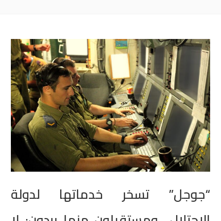
“جوجل” تسخر خدماتها لدولة
الاحتلال.. ومستقيلون منها يردون: لا