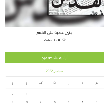
جنين عصية على الكسر
أبريل 13, 2022
أرشيف شبكة فرح
سبتمبر 2022
س
د
ن
ث
أرب
خ
ج
2
1
9
8
7
6
5
4
3