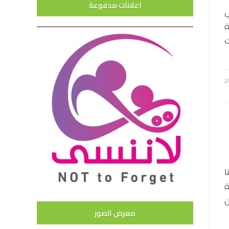
اعلانات مدفوعة
ي
شرة
ت
شقاء بإنجاب 42 ابنا
ة
اما) من
معرض الصور