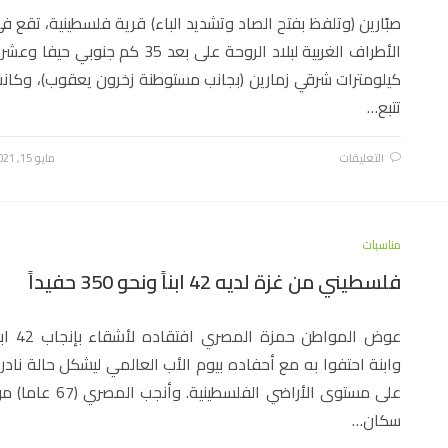
صبًارين (وتلفظ بفتح الصاد وتشديد الباء) قرية فلسطينية، تقع ف
الأطراف الغربية لبلاد الروحة على بعد 35 كم جنوبي حيفا وع
كيلومترات شرقي زمارين (بجانب مستوطنة زخرون يعقوب)، وكان
تتبع…
التعليقات
مايو 15, 2021
مناسبات
فلسطيني من غزة لديه 42 ابناً ونحو 350 حفيداً
عوض المواطن حمزة المصري افتقاده لأ
وابنة احتفوا به مع أحفاده بيوم الأب العالمي ليشكل حالة نادر
على مستوى الأراضي الفلسطينية. وأنجب المصري (67 ع
سكان…