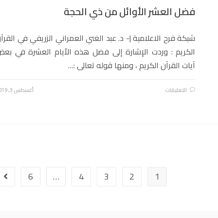
فضل العشر الأوائل من ذي الحجة
شبكة فرح الاعلامية |- د. عبد الغني العمراني الزريفي في القرآ
الكريم : وردت الإشارة إلى فضل هذه الأيام العشرة في بع
آيات القرآن الكريم ، ومنها قوله تعالى :…
التعليقات
أغسطس 3, 2019
6
…
4
3
2
1