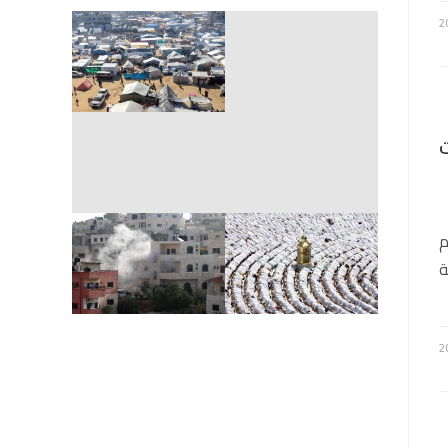
مات
م
ة