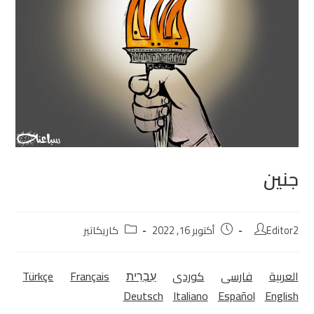
جنين
Editor2
أكتوبر 16, 2022
كاريكاتير
العربية
فارسی
كوردی‎
עִבְרִית
Français
Türkçe
Deutsch
Italiano
Español
English