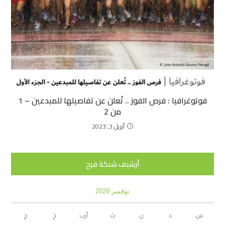
فوتوغرافيا :
فرص الفوز .. تُعلن عن تفاصيلها للمبدعين – 1
من 2
أبريل 3, 2023
أرشيف شبكة فرح
نوفمبر 2020
س
د
ن
ث
أرب
خ
ج