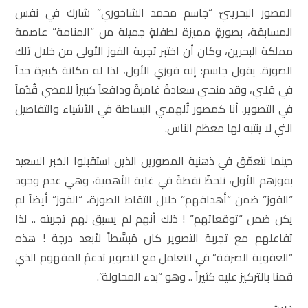
المصور البحرينيّ “جاسم محمد الشاخوري” شارك في نفس
المسابقة، بصورةٍ مميزة لطفلةٍ جميلة من “المنامة” عاصمة
مملكة البحرين، وكان أن اختبر تجربة الفوز الأولى من خلال تلك
الصورة. يقول جاسم: إنه فوزي الأول، لذا له مكانة كبيرة جداً
في قلبي، وقد منحني سعادةً غامرةً ودافعاً كبيراً للمضي قُدُماً
في التصوير. أنا كمصور تُلهمني البساطة في الأشياء والتفاصيل
التي لا ينتبه لها معظم الناس.
حينما نتعمّق في ذهنية المصورين الذين استقبلوا الخبر السعيد
بفوزهم الأول، نلحظُ نقطةً في غاية الأهمية، وهي عدم وجود
“الفوز” ضمن “أهدافهم” خلال التقاط الصورة، “الفوز” أيضاً لم
يكن ضمن “توقعاتهم” ! ذلك أنهم لم يسبق لهم تجربته .. لذا
تفاعلهم مع تجربة التصوير كان مُبسَّطاً لأبعد درجة ! هذه
“العفوية الصرفة” في التعامل مع التصوير تدعمُ المفهوم الذي
قمنا بالتركيز عليه كثيراً .. وهو “بدء المحاولة”.