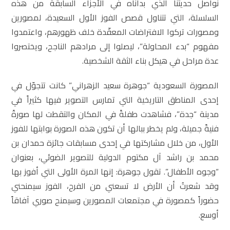
نواصلُ حديثنا الذي بدأناه في الأجزاء السابقة من هذه
السلسلة، التي تتناول قصص الفوز الأول السعيدة، لمصورين
ومصورات تركوا الافتراضات المعقّدة خلف ظهورهم، واعتمدوا
مفهوم “بدء المحاولة”، ليصلوا إلى مرادهم الناجح، ويختصروا
عدة مراحل في هيكل بناء الثقة الشخصية.
المصورة السعودية “جوهرة سعيد الزهراني” كانت تتجوّل في
إحدى المناطق التاريخية التي تمارس التصوير فيها كثيراً في
مدينة “جدة”، فشاهدت طفلةً في المكان والتقطت لها صورةً
فنيةً جميلة، ولم يخطر ببالها أن تكون هذه الصورة بوابتها للفوز
الأول، من خلال مشاركتها في إحدى مسابقات جائزة حمدان بن
محمد بن راشد آل مكتوم الدولية للتصوير الضوئي، بعنوان
“وجوه الأطفال”. تقول جوهرة: إنها المرة الأولى التي أفوز بها
وقد شعرتُ أن الأرض لا تسعني من الفرح، الفوز سيمنحني
حضوراً كمصورة في مجتمعات المصورين وسيمنح صوري آفاقاً
أوسع.