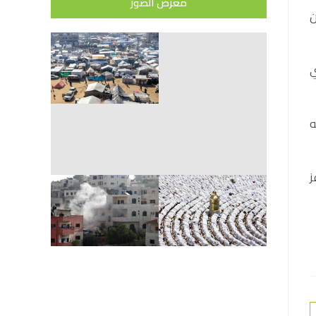
معرض الصور
عني أن
ي
ه
ز