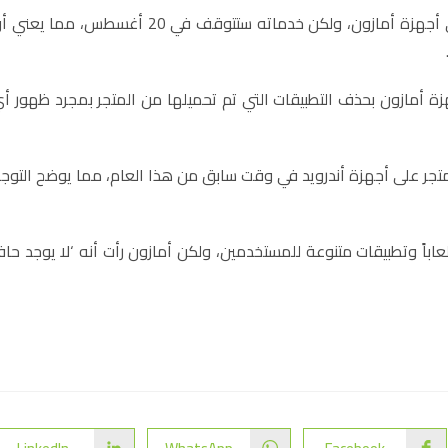
بحسب منصة Android Police، فإن التطبيق سيظل متاحاً على أجهزة أمازون، ولكن خدماته ستتوقف في 20 أغسطس، مما ي
زة أمازون بحذف التطبيقات التي تم تحميلها من المتجر بمجرد ظهور أ
متجر على أجهزة أندرويد في وقت سابق من هذا العام، مما يوضح التوج
 متاحاً في 200 دولة، حيث قدم ألعاباً وتطبيقات متنوعة للمستخدمين، ولكن أمازون رأت أنه ‘لا يوجد حاف