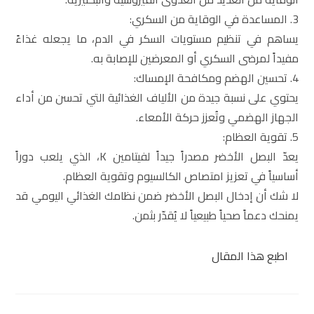
3. المساعدة في الوقاية من السكري:
يساهم في تنظيم مستويات السكر في الدم، ما يجعله غذاءً
مفيداً لمرضى السكري أو المعرضين للإصابة به.
4. تحسين الهضم ومكافحة الإمساك:
يحتوي على نسبة جيدة من الألياف الغذائية التي تحسن من أداء
الجهاز الهضمي وتُعزز حركة الأمعاء.
5. تقوية العظام:
يعدّ البصل الأخضر مصدراً جيداً لفيتامين K، الذي يلعب دوراً
أساسياً في تعزيز امتصاص الكالسيوم وتقوية العظام.
لا شك أن إدخال البصل الأخضر ضمن نظامك الغذائي اليومي قد
يمنحك دعماً صحياً طبيعياً لا يُقدّر بثمن.
اطبع هذا المقال