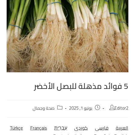
5 فوائد مذهلة للبصل الأخضر
Editor2
يونيو 1, 2025
صحة وجمال
العربية
فارسی
كوردی‎
עִבְרִית
Français
Türkçe