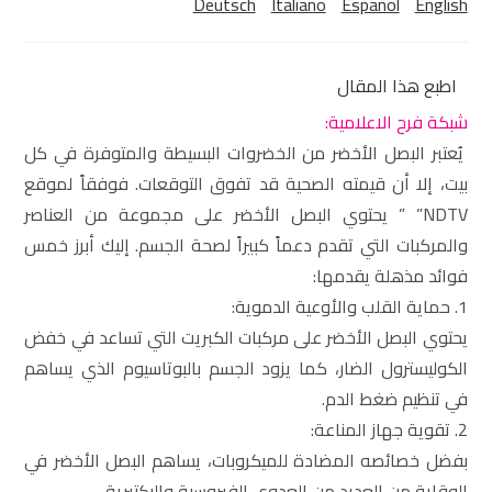
Deutsch
Italiano
Español
English
اطبع هذا المقال
شبكة فرح الاعلامية:
يُعتبر البصل الأخضر من الخضروات البسيطة والمتوفرة في كل
بيت، إلا أن قيمته الصحية قد تفوق التوقعات. فوفقاً لموقع
NDTV” ” يحتوي البصل الأخضر على مجموعة من العناصر
والمركبات التي تقدم دعماً كبيراً لصحة الجسم. إليك أبرز خمس
فوائد مذهلة يقدمها:
1. حماية القلب والأوعية الدموية:
يحتوي البصل الأخضر على مركبات الكبريت التي تساعد في خفض
الكوليسترول الضار، كما يزود الجسم بالبوتاسيوم الذي يساهم
في تنظيم ضغط الدم.
2. تقوية جهاز المناعة:
بفضل خصائصه المضادة للميكروبات، يساهم البصل الأخضر في
الوقاية من العديد من العدوى الفيروسية والبكتيرية.