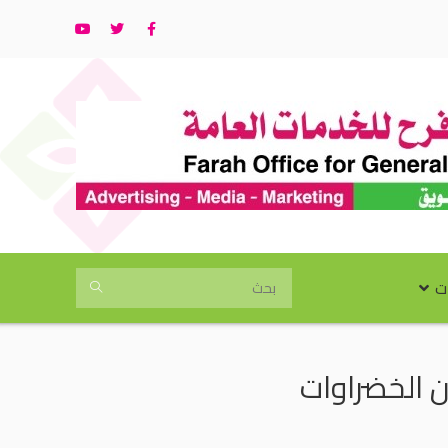
ت
 الخضراوات