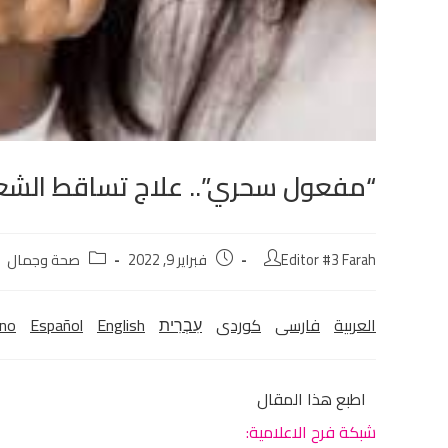
“مفعول سحري”.. علاج تساقط الشعر
Editor #3 Farah
فبراير 9, 2022
صحة وجمال
العربية
فارسی
كوردی‎
עִבְרִית
English
Español
ano
اطبع هذا المقال
شبكة فرح الاعلامية: