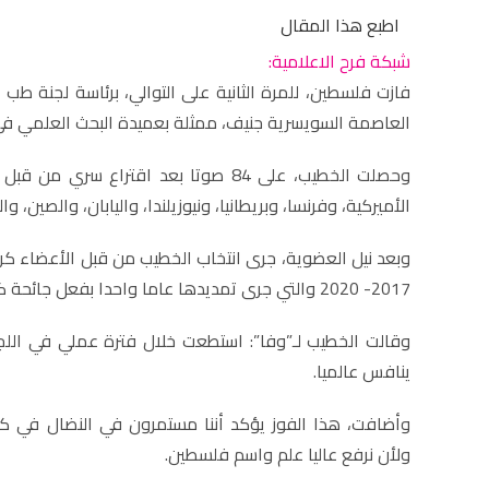
اطبع هذا المقال
شبكة فرح الاعلامية:
العاصمة السويسرية جنيف، ممثلة بعميدة البحث العلمي في
الأميركية، وفرنسا، وبريطانيا، ونيوزيلندا، واليابان، والصين، 
2017- 2020 والتي جرى تمديدها عاما واحدا بفعل جائحة كورونا.
وقالت الخطيب لـ”وفا”: استطعت خلال فترة عملي في اللجن
ينافس عالميا.
وأضافت، هذا الفوز يؤكد أننا مستمرون في النضال في كافة
ولأن نرفع عاليا علم واسم فلسطين.