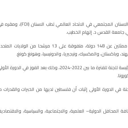
فازت فلسطين، للمرة الثانية على التوالي، برئاسة لجنة طب الاسنان المجتمعي في الاتحاد العالمي لطب الاسنان (DI
 جامعة القدس د. إلهام الخطيب.
وحصلت الخطيب، على 84 صوتا بعد اقتراع سري من قبل ممثلين عن 148 دولة، متفوقة على 13 مرشحا من الولايات ال
والهند، وباكستان، والمكسيك، ونيجيريا، واندونيسيا، وهونغ كونغ.
وبعد نيل العضوية، جرى انتخاب الخطيب من قبل الأعضاء كرئيسة للجنة للفترة ما بين 2022-2024، وذلك بعد الفوز في الدورة ال
ة في الدورة الأولى إثبات أن فلسطين لديها من الخبرات والقدرات م
 المحافل الدولية– العلمية، والاجتماعية، والسياسية، والاقتصادية