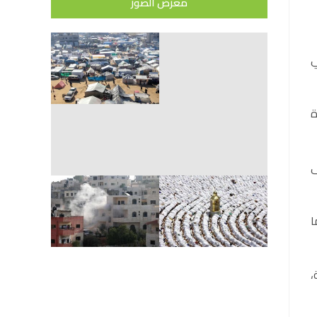
معرض الصور
F)، ومقره في
متحدة
أولى
ا
،