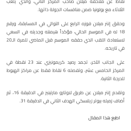
نقاط عن ملاحقه ميلان صاحب المركز الثاني، والذي يلعب
الثلاثاء مع بولونيا ضمن منافسات الجولة ذاتها.
وحقق إنتر ميلان فوزه الرابع على التوالي في المسابقة، ورقم
18 له في الموسم الحالي، مؤكداً هيمنته وجديته في السعي
لاستعادة اللقب الذي حققه الموسم قبل الماضي للمرة الـ20
في تاريخه.
على الجانب الآخر، تجمد رصيد كريمونيزي عند 23 نقطة في
المركز الخامس عشر، وتفصله 6 نقاط فقط عن مراكز الهبوط
للدرجة الثانية.
وتقدم إنتر ميلان عن طريق لاوتارو مارتينيز في الدقيقة 16، ثم
أضاف زميله بيوتر زيلنسكي الهدف الثاني في الدقيقة 31.
اطبع هذا المقال