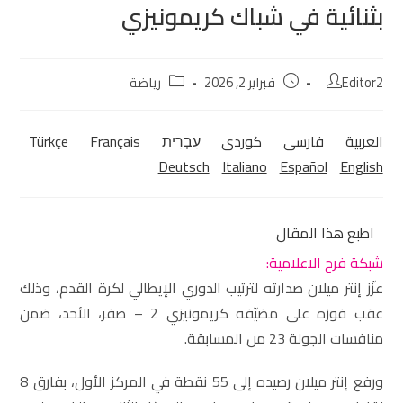
بثنائية في شباك كريمونيزي
Editor2
فبراير 2, 2026
رياضة
العربية
فارسی
كوردی‎
עִבְרִית
Français
Türkçe
Deutsch
Italiano
Español
English
اطبع هذا المقال
شبكة فرح الاعلامية:
عزّز إنتر ميلان صدارته لترتيب الدوري الإيطالي لكرة القدم، وذلك
عقب فوزه على مضيّفه كريمونيزي 2 – صفر، الأحد، ضمن
منافسات الجولة 23 من المسابقة.
ورفع إنتر ميلان رصيده إلى 55 نقطة في المركز الأول، بفارق 8