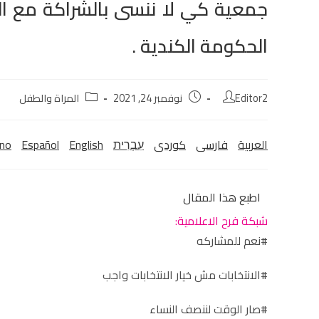
جمعية كي لا ننسى بالشراكة مع ال
الحكومة الكندية .
Editor2
نوفمبر 24, 2021
المراة والطفل
العربية
فارسی
كوردی‎
עִבְרִית
English
Español
ano
اطبع هذا المقال
شبكة فرح الاعلامية:
#نعم للمشاركه
#الانتخابات مش خيار الانتخابات واجب
#صار الوقت لننصف النساء