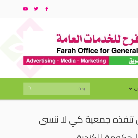
ت
ن تنفذه جمعية كي لا ننسى
لحكومة الكندية .