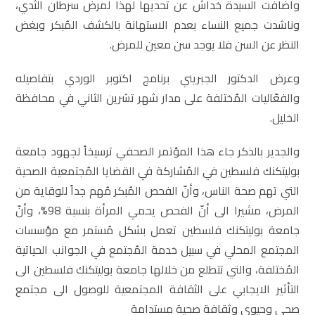
واضافت السيدة خداش عن تحديها لهذا لمرض سرطان الثدي،
وناشدت جميع النساء بعدم الاستهانة بالكشف المُبكر وبغض
النظر عن السن فلا يوجد سن معين للمرض.
وعرض الدكتور الجبريني برنامج اكتوبر الوردي بتفاصيله
والفعّاليات المُختلفة على مدار شهر تشرين الثاني في محافظة
الخليل.
والجدير بالذكر جاء هذا المؤتمر الصحفي ترسيخاً لجهود جامعة
بوليتكنك فلسطين في المُشاركة في القضايا المُجتمعية الصحية
التي تهم صحة الناس، وأنّ الفحص المُبكر مُهم جداً للوقاية من
المرض، مشيرا الى أنّ الفحص يحمي المرأة بنسبة 98%، وأنّ
جامعة بوليتكنك فلسطين تعمل بشكل مُستمر مع مؤسسات
المجتمع المحلي في سبيل خدمة المُجتمع في الجوانب الحياتية
المُختلفة، والتي تتطلع من خلالها جامعة بوليتكنك فلسطين الى
التأثير الايجابي على الثقافة المجتمعية للوصول الى مجتمع
صحي وحيوي وثقافة صحية مستدامة