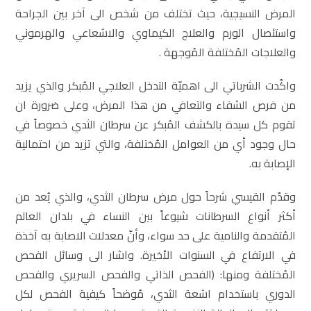
المرض النسيجية، حيث تختلف من شخص الى آخر بين الجراحة
واستئصال الورم والعلاج الكيماوي والاشعاعي والهرموني
والعلاجات المُختلفة المُوجهة .
واكّدت الشرباتي الى اهميّة التدخل العلاجي المُبكر والذي يزيد
من فرص الشفاء والتعافي من هذا المرض، وعلى ضرورة ان
تقوم كل سيدة بالكشف المُبكر عن سرطان الثدي خصوصاً في
حال وجود أي من العوامل المُختلفة، والتي تزيد من احتمالية
الإصابة به.
وقدّم القيسي شرحاً حول مرض سرطان الثدي، والذي يُعد من
أكثر أنواع السرطانات شيوعاً بين النساء في بلدان العالم
المُتقدمة والنامية على حد سواء، وأنّ معدلات الاصابة به آخذة
في الارتفاع في السنوات الأخيرة. واشار الى وسائل الفحص
المُختلفة ومنها: (الفحص الذاتي والفحص السريري والفحص
الدوري باستخدام اشعة الثدي، مُوضحاً كيفية الفحص لكل