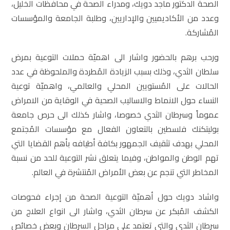
الصحة الدكتور ماجد دويك، ومدراء الصحة في محافظات الخليل،
وعدد من الأكاديميين والإداريين، وطلبة الجامعة والمؤسسات
المُشاركة.
ورحب برهم بالحضور واشار الى اهميّة حملات التوعية بمرض
سلطان الثدي، وذلك بسبب الزيادة المُطردة والملحوظة في عدد
الحالات على المُستويين المحلي والعالمي، واهميّة توعية
النساء حول الانماط والاساليب الصحية في الوقاية من الامراض
عموماً وسرطان الثدي خصوصا، واشار كذلك الى حرص جامعة
بوليتكنك فلسطين بالتعاون الفعال مع مؤسسات المُجتمع
المحلي بهدف تثقيف الجمهور بكافة أطيافه بأهم القضايا التي
تهم الوطن والمواطن، وفيما يتعلق نشر التوعية للحد من نسبة
المخاطر التي تنجم عن بعض الأمراض المُنتشرة في العالم.
واشاد دويك حول أهميّة التوعية الصحة من إجراء فحوصات
الكشف المُبكر عن سرطان الثدي، واشار الى انواع العلاج من
سرطان الثدي والتي تعتمد على مراحل السرطان وبعض خصائص