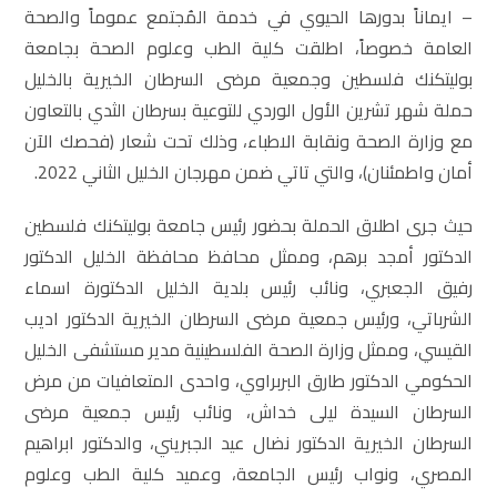
– ايماناً بدورها الحيوي في خدمة المُجتمع عموماً والصحة
العامة خصوصاً، اطلقت كلية الطب وعلوم الصحة بجامعة
بوليتكنك فلسطين وجمعية مرضى السرطان الخيرية بالخليل
حملة شهر تشرين الأول الوردي للتوعية بسرطان الثدي بالتعاون
مع وزارة الصحة ونقابة الاطباء، وذلك تحت شعار (فحصك الآن
أمان واطمئنان)، والتي تاتي ضمن مهرجان الخليل الثاني 2022.
حيث جرى اطلاق الحملة بحضور رئيس جامعة بوليتكنك فلسطين
الدكتور أمجد برهم، وممثل محافظ محافظة الخليل الدكتور
رفيق الجعبري، ونائب رئيس بلدية الخليل الدكتورة اسماء
الشرباتي، ورئيس جمعية مرضى السرطان الخيرية الدكتور اديب
القيسي، وممثل وزارة الصحة الفلسطينية مدير مستشفى الخليل
الحكومي الدكتور طارق البربراوي، واحدى المتعافيات من مرض
السرطان السيدة ليلى خداش، ونائب رئيس جمعية مرضى
السرطان الخيرية الدكتور نضال عيد الجبريني، والدكتور ابراهيم
المصري، ونواب رئيس الجامعة، وعميد كلية الطب وعلوم