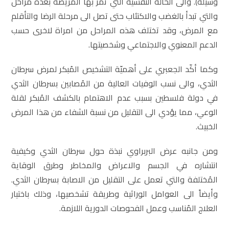
وسيلة). والى الحالة النفسية التي تمر بها المريضة بعدة مراحل
والتي تبدأ بالغضب والاكتئاب حتى تصل الى مرحلة الرضا والتأقلم
مع المرض، وقد تختلف هذه المراحل من امراة لاخرى حسب
الدعم المعنوي والاجتماعي وشخصيتها.
وكما أكّد الجعبري على أهميّة التشخيص المُبكر لمرض سرطان
الثدي، والى نسب الوفيات العالية من المُصابين بسرطان الثدي
في دولة فلسطين بسبب عدم الاهتمام بالكشف المُبكر لقلة
الوعي، مما يؤدي الى التقليل من نسبة الشفاء من هذا المرض
الخبيث.
ومن جانبه عرض البربراوي نبذة حول سرطان الثدي وكيفية
انتشاره في الجسم والاعراض والمخاطر وطرق الوقاية
المُختلفة والتي تعمل على التقليل من الاصابة بسرطان الثدي.
وأيضاً الى العوامل الوراثية وطريقة تشخصيها، وذلك باختيار
العلاج المُناسب وعمل الفحوصات الدورية اللازمة.