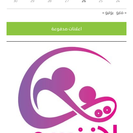
30
29
28
27
26
25
24
« مايو
يوليو »
اعلانات مدفوعة