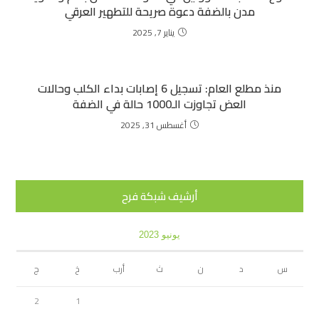
مدن بالضفة دعوة صريحة للتطهير العرقي
يناير 7, 2025
منذ مطلع العام: تسجيل 6 إصابات بداء الكلب وحالات
العض تجاوزت الـ1000 حالة في الضفة
أغسطس 31, 2025
أرشيف شبكة فرح
يونيو 2023
س
د
ن
ث
أرب
خ
ج
2
1