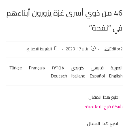
46 من ذوي أسرى غزة يزورون أبناءهم
في “نفحة”
Editor2
يناير 17, 2023
الشريط الاخباري
العربية
فارسی
كوردی‎
עִבְרִית
Français
Türkçe
Deutsch
Italiano
Español
English
اطبع هذا المقال
شبكة فرح الاعلامية:
اطبع هذا المقال