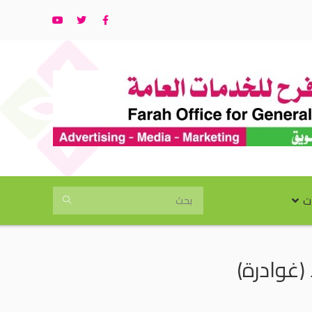
ت
(غوادرة)