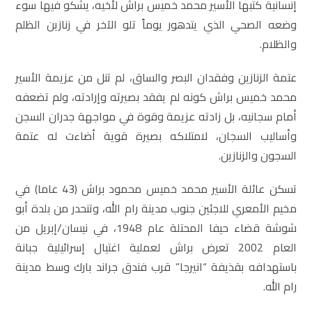
إنسانية كتبها الأسير محمد خميس براش لأخيه، يشكو فيها سوء
وضعه الصحي الذي يتدهور يوماً تلو الآخر في زنازين الظلم
والظلام.
عتمة الزنازين وفقدان البصر والساق، لم تنل من عزيمة الأسير
محمد خميس براش كونه لم يفقد بصيرته وإرادته، ولم تضعفه
أمام سجانيه، بل زادته عزيمة وقوة في مواجهة جدران السجن
وأساليب السجان، لامتلاكه بصيرة قوية أضاءت له عتمة
السجون والزنازين.
تسكن عائلة الأسير محمد خميس محمود براش (43 عاما) في
مخيم الأمعري للاجئين جنوب مدينة رام الله، وتنحدر من بلدة أبو
شوشة قضاء حيفا المحتلة عام 1948، في نيسان/إبريل من
العام 2002 تعرض براش لعملية اغتيال إسرائيلية جبانة
باستهدافه بقذيفة “انيرجا” قرب فندق جراند بارك وسط مدينة
رام الله.