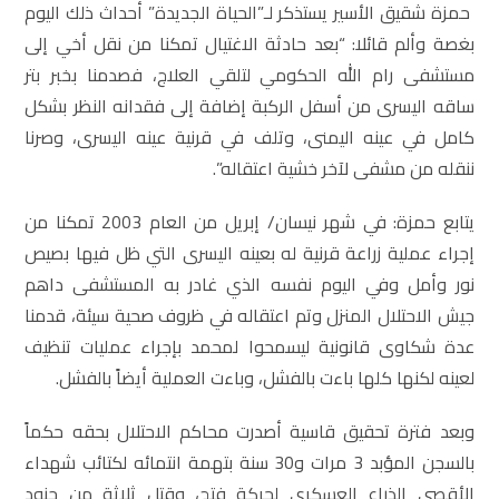
حمزة شقيق الأسير يستذكر لـ”الحياة الجديدة” أحداث ذلك اليوم
بغصة وألم قائلا: “بعد حادثة الاغتيال تمكنا من نقل أخي إلى
مستشفى رام الله الحكومي لتلقي العلاج، فصدمنا بخبر بتر
ساقه اليسرى من أسفل الركبة إضافة إلى فقدانه النظر بشكل
كامل في عينه اليمنى، وتلف في قرنية عينه اليسرى، وصرنا
ننقله من مشفى لآخر خشية اعتقاله”.
يتابع حمزة: في شهر نيسان/ إبريل من العام 2003 تمكنا من
إجراء عملية زراعة قرنية له بعينه اليسرى التي ظل فيها بصيص
نور وأمل وفي اليوم نفسه الذي غادر به المستشفى داهم
جيش الاحتلال المنزل وتم اعتقاله في ظروف صحية سيئة، قدمنا
عدة شكاوى قانونية ليسمحوا لمحمد بإجراء عمليات تنظيف
لعينه لكنها كلها باءت بالفشل، وباءت العملية أيضاً بالفشل.
وبعد فترة تحقيق قاسية أصدرت محاكم الاحتلال بحقه حكماً
بالسجن المؤبد 3 مرات و30 سنة بتهمة انتمائه لكتائب شهداء
الأقصى الذراع العسكري لحركة فتح، وقتل ثلاثة من جنود