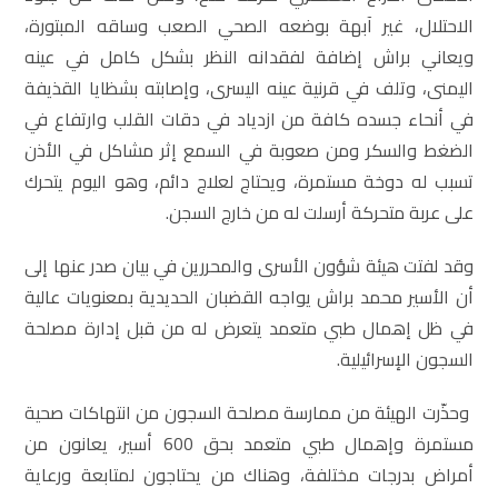
الاحتلال، غير آبهة بوضعه الصحي الصعب وساقه المبتورة،
ويعاني براش إضافة لفقدانه النظر بشكل كامل في عينه
اليمنى، وتلف في قرنية عينه اليسرى، وإصابته بشظايا القذيفة
في أنحاء جسده كافة من ازدياد في دقات القلب وارتفاع في
الضغط والسكر ومن صعوبة في السمع إثر مشاكل في الأذن
تسبب له دوخة مستمرة، ويحتاج لعلاج دائم، وهو اليوم يتحرك
على عربة متحركة أرسلت له من خارج السجن.
وقد لفتت هيئة شؤون الأسرى والمحررين في بيان صدر عنها إلى
أن الأسير محمد براش يواجه القضبان الحديدية بمعنويات عالية
في ظل إهمال طبي متعمد يتعرض له من قبل إدارة مصلحة
السجون الإسرائيلية.
وحذّرت الهيئة من ممارسة مصلحة السجون من انتهاكات صحية
مستمرة وإهمال طبي متعمد بحق 600 أسير، يعانون من
أمراض بدرجات مختلفة، وهناك من يحتاجون لمتابعة ورعاية