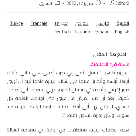
Editor2
فبراير 17, 2022
الأسرى
العربية
فارسی
كوردی‎
עִבְרִית
Français
Türkçe
Deutsch
Italiano
Español
English
اطبع هذا المقال
شبكة فرح الاعلامية:
عزيزة ظاهر-
“لا تقل لأمي إني صرت أعمى، هي تراني وأنا لا
أراها، أبتسم وأتحايل عليها على شباك الزيارة عندما تريد أن تريني
صور إخوتي وأصدقائي وجيران الحارة، فهي لا تعرف أني أصبحت
كفيفاً، بعد أن دب المرض في عينيّ حتى اجتاحت العتمة كل
جسدي، لا تقل لها بأني أنتظر عملية جراحية لزراعة القرنية منذ
سنوات، ولكن إدارة السجن تماطل”.
هذه الكلمات ليست مقتطفات من رواية، بل مقدمة لرسالة