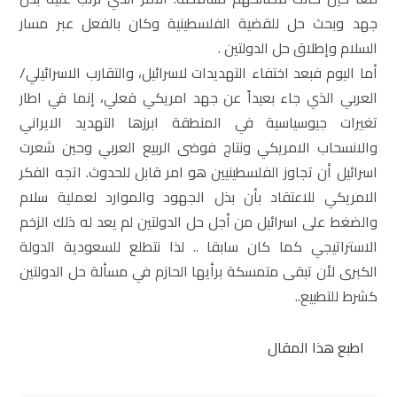
جهد وبحث حل للقضية الفلسطينية وكان بالفعل عبر مسار
السلام وإطلاق حل الدولتين .
أما اليوم فبعد اختفاء التهديدات لاسرائيل، والتقارب الاسرائيلي/
العربي الذي جاء بعيداً عن جهد امريكي فعلي، إنما في اطار
تغيرات جيوسياسية في المنطقة ابرزها التهديد الايراني
والانسحاب الامريكي ونتاج فوضى الربيع العربي وحين شعرت
اسرائيل أن تجاوز الفلسطينيين هو امر قابل للحدوث. اتجه الفكر
الامريكي للاعتقاد بأن بذل الجهود والموارد لعملية سلام
والضغط على اسرائيل من أجل حل الدولتين لم يعد له ذلك الزخم
الاستراتيجي كما كان سابقا .. لذا نتطلع للسعودية الدولة
الكبرى لأن تبقى متمسكة برأيها الحازم في مسألة حل الدولتين
كشرط للتطبيع..
اطبع هذا المقال