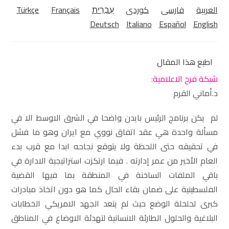
العربية
فارسی
كوردی‎
עִבְרִית
Français
Türkçe
Deutsch
Italiano
Español
English
اطبع هذا المقال
شبكة فرح الاعلامية:
د.أماني القرم
لم يكن برنامج الرئيس بايدن واضحا في الشرق الاوسط الا في
مسألة واحدة هي عقد اتفاق نووي مع ايران وهو ما فشل
في تحقيقه حتى اللحظة ولا يتوقع نجاحه ابدا مع قرب بدء
العام الأخير من عمر إدارته . فيما ارتكزت استراتيجية الادارة في
باقي الملفات الساخنة في المنطقة بما فيها القضية
الفلسطينية على ضمان بقاء الحال كما هو دون اتخاذ مبادرات
كبرى لحلحلة الوضع حيث لم يتعد الجهد الامريكي الخطابات
البلاغية والحلول الطارئة الانسانية لتهدئة الاوضاع في المناطق