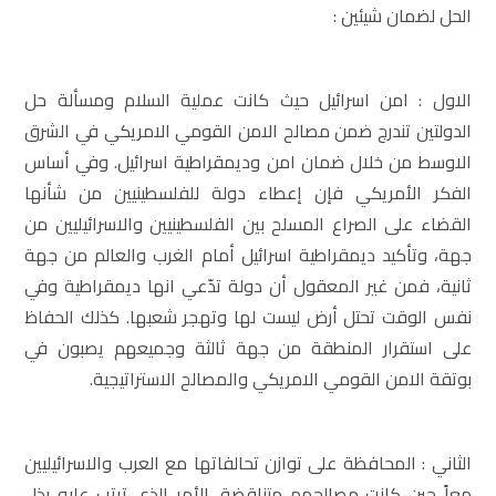
الحل لضمان شيئين :
الاول : امن اسرائيل حيث كانت عملية السلام ومسألة حل
الدولتين تندرج ضمن مصالح الامن القومي الامريكي في الشرق
الاوسط من خلال ضمان امن وديمقراطية اسرائيل. وفي أساس
الفكر الأمريكي فإن إعطاء دولة للفلسطينيين من شأنها
القضاء على الصراع المسلح بين الفلسطينيين والاسرائيليين من
جهة، وتأكيد ديمقراطية اسرائيل أمام الغرب والعالم من جهة
ثانية، فمن غير المعقول أن دولة تدّعي انها ديمقراطية وفي
نفس الوقت تحتل أرض ليست لها وتهجر شعبها. كذلك الحفاظ
على استقرار المنطقة من جهة ثالثة وجميعهم يصبون في
بوتقة الامن القومي الامريكي والمصالح الاستراتيجية.
الثاني : المحافظة على توازن تحالفاتها مع العرب والاسرائيليين
معاً حين كانت مصالحهم متناقضة. الأمر الذي ترتب عليه بذل