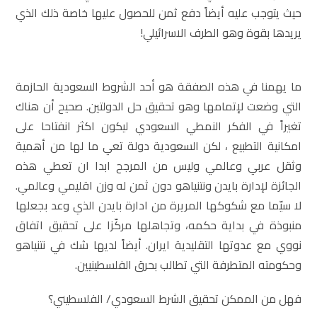
حيث يتوجب عليه أيضاً دفع ثمن للحصول عليها خاصة ذلك الذي
يريدها بقوة وهو الطرف الاسرائيلي!
ما يهمنا في هذه الصفقة هو أحد الشروط السعودية الحازمة
التي وضعت لإتمامها وهو تحقيق حل الدولتين. صحيح أن هناك
تغيراً في الفكر النمطي السعودي ليكون اكثر انفتاحا على
امكانية التطبيع ، لكن السعودية دولة تعي ما لها من أهمية
وثقل عربي وعالمي وليس من المرجح ابدا ان تعطي هذه
الجائزة لإدارة بايدن ونتنياهو دون ثمن له وزن اقليمي وعالمي.
لا سيّما مع شكوكها المريرة من ادارة بايدن الذي وعد بجعلها
منبوذة في بداية حكمه، وتجاهلها مركّزا على تحقيق اتفاق
نووي مع عدوتها التقليدية ايران. أيضاً لديها شك في نتنياهو
وحكومته المتطرفة التي تطالب بحرق الفلسطينيين.
فهل من الممكن تحقيق الشرط السعودي/ الفلسطيني؟