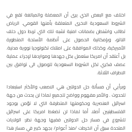
اختلف مع البعض الذي يرى أن المعضلة والمبالغة تقع في
الشروط السعودية الاخرى المتعلقة بأمنها القومي. الرياض
تطالب واشنطن بضمانات امنية تشبه تلك التي تربط دول حلف
الناتو، وبإمكانية الحصول على أنظمة الأسلحة المتطورة
الأميركية، وكذلك الموافقة على امتلاك تكنولوجيا نووية مدنية.
بل أعتقد أن امريكا ستعمل بكل جهدها ومواردها لإجراء عملية
عصف فكري لكل الشروط السعودية للوصول الى توافق بين
الاطراف الثلاثة.
وبرأيي أن مسألة حل الدولتين هي الاصعب والأكثر استبعادا
للحدوث . والأمر مفهوم وواضح للجميع لماذا لن يحدث من جهة
اسرائيل العنصرية وحكومتها المتطرفة التي لا تؤمن بوجود
الفلسطينيين أصلا. أما لماذا لن تضغط امريكا على اسرائيل
للشروع في مسار حل الدولتين ففيها وجهة نظر: الولايات
المتحدة سبق أن انخرطت /منذ أعوام/ بجهد كبير في مسار هذا