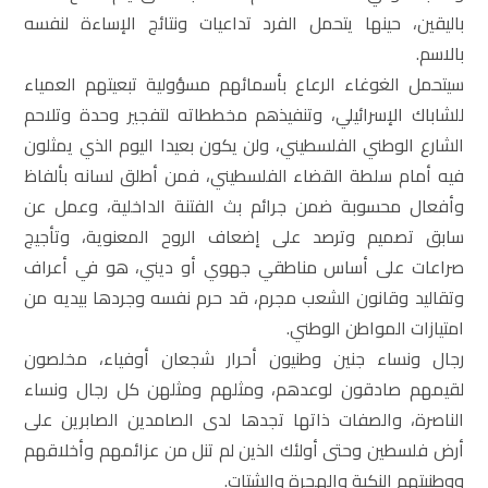
باليقين، حينها يتحمل الفرد تداعيات ونتائج الإساءة لنفسه
بالاسم.
سيتحمل الغوغاء الرعاع بأسمائهم مسؤولية تبعيتهم العمياء
للشاباك الإسرائيلي، وتنفيذهم مخططاته لتفجير وحدة وتلاحم
الشارع الوطني الفلسطيني، ولن يكون بعيدا اليوم الذي يمثلون
فيه أمام سلطة القضاء الفلسطيني، فمن أطلق لسانه بألفاظ
وأفعال محسوبة ضمن جرائم بث الفتنة الداخلية، وعمل عن
سابق تصميم وترصد على إضعاف الروح المعنوية، وتأجيج
صراعات على أساس مناطقي جهوي أو ديني، هو في أعراف
وتقاليد وقانون الشعب مجرم، قد حرم نفسه وجردها بيديه من
امتيازات المواطن الوطني.
رجال ونساء جنين وطنيون أحرار شجعان أوفياء، مخلصون
لقيمهم صادقون لوعدهم، ومثلهم ومثلهن كل رجال ونساء
الناصرة، والصفات ذاتها تجدها لدى الصامدين الصابرين على
أرض فلسطين وحتى أولئك الذين لم تنل من عزائمهم وأخلاقهم
ووطنيتهم النكبة والهجرة والشتات.