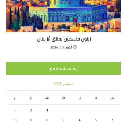
زيتون فلسطين يعانق أرز لبنان ‬
أكتوبر 13, 2024
أرشيف شبكة فرح
سبتمبر 2021
س
د
ن
ث
أرب
خ
ج
3
2
1
10
9
8
7
6
5
4