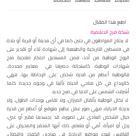
اطبع هذا المقال
شبكة فرح الاعلامية:
لا يحتاج المواطنون في جنين كما في أي مدينة أو قرية أو بلدة
في فلسطين التاريخية والطبيعية إلى شهادة ثناء أو تقدير على
الروح الوطنية من أحد، فمن المستحيل احتكار صلاحية منح
شهادات الوطنية، كاستحالة حصرها في معايير محددة..
فالوطنية أعظم من قدرة شخص على الإحاطة بها، فهي
كالإبداع في كل مناحي الحياة تأتينا في وجوه جديدة كلما
أشرقت الشمس على الدنيا في صبح جديد.
لا تكال الوطنية بأثقال الميزان، ولا تقاس بوحدات الطول، ولا
بدرجة الحرارة، فهي صور عمل عظيم متوقع أو أعظم من قدرة
خيال الشخص العادي على تصوره، قد يجسدها فقير أو غني،
رجل أو امرأة، أمي أو متعلم، ذلك أنها المحفز والمحرض على
التنافس لتبوء مواقع الريادة في ميادين الكفاح والنضال،