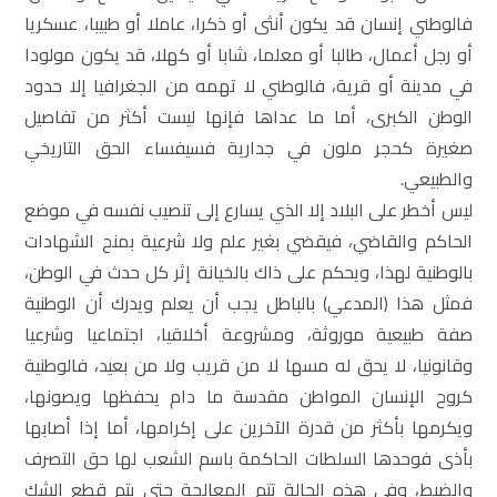
فالوطني إنسان قد يكون أنثى أو ذكرا، عاملا أو طبيبا، عسكريا
أو رجل أعمال، طالبا أو معلما، شابا أو كهلا، قد يكون مولودا
في مدينة أو قرية، فالوطني لا تهمه من الجغرافيا إلا حدود
الوطن الكبرى، أما ما عداها فإنها ليست أكثر من تفاصيل
صغيرة كحجر ملون في جدارية فسيفساء الحق التاريخي
والطبيعي.
ليس أخطر على البلاد إلا الذي يسارع إلى تنصيب نفسه في موضع
الحاكم والقاضي، فيقضي بغير علم ولا شرعية بمنح الشهادات
بالوطنية لهذا، ويحكم على ذاك بالخيانة إثر كل حدث في الوطن،
فمثل هذا (المدعي) بالباطل يجب أن يعلم ويدرك أن الوطنية
صفة طبيعية موروثة، ومشروعة أخلاقيا، اجتماعيا وشرعيا
وقانونيا، لا يحق له مسها لا من قريب ولا من بعيد، فالوطنية
كروح الإنسان المواطن مقدسة ما دام يحفظها ويصونها،
ويكرمها بأكثر من قدرة الآخرين على إكرامها، أما إذا أصابها
بأذى فوحدها السلطات الحاكمة باسم الشعب لها حق التصرف
والضبط، وفي هذه الحالة تتم المعالجة حتى يتم قطع الشك