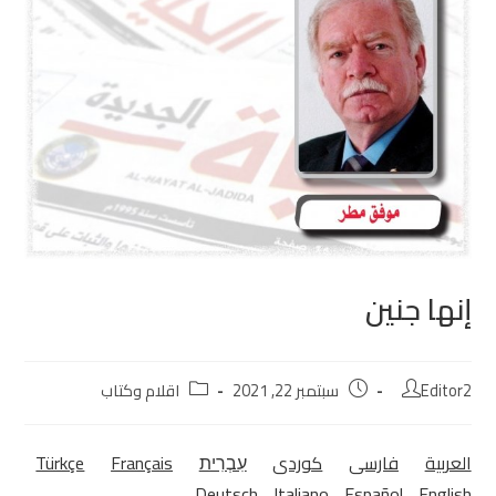
إنها جنين
Editor2
سبتمبر 22, 2021
اقلام وكتاب
العربية
فارسی
كوردی‎
עִבְרִית
Français
Türkçe
Deutsch
Italiano
Español
English