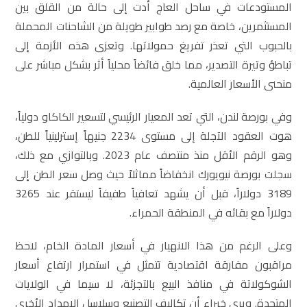
المستودعات في ساحل العاج أدت إلى حالة من القلق بين
المستثمرين، خاصة مع رصد طوابير طويلة من الشاحنات المحملة
بالحبوب التي تعذر تفريغ حمولاتها. وتعزى هذه الأزمة إلى
تباطؤ وتيرة التصدير، مما خلق فائضاً محلياً أثر بشكل مباشر على
منحنى الأسعار العالمية.
وفي بورصة لندن، التي تعد المعيار الرئيسي لتسعير الكاكاو دولياً،
هوت العقود الآجلة إلى مستوى 2234 جنيهاً إسترلينياً للطن،
وهو الرقم الأقل منذ منتصف عام 2023. وبالتوازي مع ذلك،
سجلت بورصة نيويورك انخفاضاً مماثلاً حيث وصل سعر الطن إلى
3189 دولاراً، قبل أن يشهد تعافياً طفيفاً ليستقر عند 3265
دولاراً مع بقائه في المنطقة الحمراء.
وعلى الرغم من هذا الانهيار في أسعار المادة الخام، لاحظ
مراقبون مفارقة اقتصادية تتمثل في استمرار ارتفاع أسعار
الشوكولاتة في منافذ البيع بالتجزئة، لا سيما في الولايات
المتحدة. ويرى خبراء أن تكاليف التصنيع وسلاسل الإمداد الأخرى