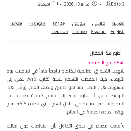
Editor2
فبراير 19, 2026
اقتصاد
العربية
فارسی
كوردی‎
עִבְרִית
Français
Türkçe
Deutsch
Italiano
Español
English
اطبع هذا المقال
شبكة فرح الاعلامية:
شهدت الأسواق العالمية للكاكاو تراجعاً حاداً في تعاملات يوم
الأربعاء، حيث انخفضت الأسعار بنسبة تقارب 10%، لتصل إلى
مستويات هي الأدنى منذ نحو عامين ونصف العام. ويأتي هذا
الهبوط مدفوعاً بتقارير تشير إلى تراكم كميات ضخمة من
المخزونات غير المباعة في ساحل العاج، التي تصنف كأكبر منتج
لهذه المادة الحيوية في العالم.
وأفادت مصادر في سوق التداول بأن الشائعات حول امتلاء