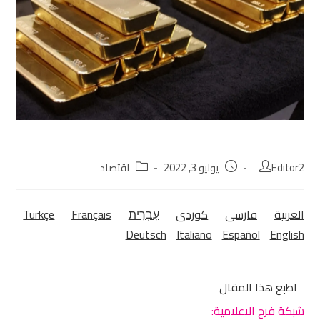
Editor2
يوليو 3, 2022
اقتصاد
العربية
فارسی
كوردی‎
עִבְרִית
Français
Türkçe
Deutsch
Italiano
Español
English
اطبع هذا المقال
شبكة فرح الاعلامية: