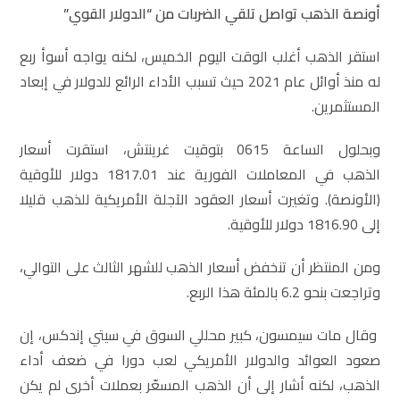
أونصة الذهب تواصل تلقي الضربات من “الدولار القوي”
استقر الذهب أغلب الوقت اليوم الخميس، لكنه يواجه أسوأ ربع
له منذ أوائل عام 2021 حيث تسبب الأداء الرائع للدولار في إبعاد
المستثمرين.
وبحلول الساعة 0615 بتوقيت غرينتش، استقرت أسعار
الذهب في المعاملات الفورية عند 1817.01 دولار للأوقية
(الأونصة). وتغيرت أسعار العقود الآجلة الأمريكية للذهب قليلا
إلى 1816.90 دولار للأوقية.
ومن المنتظر أن تنخفض أسعار الذهب للشهر الثالث على التوالي،
وتراجعت بنحو 6.2 بالمئة هذا الربع.
وقال مات سيمسون، كبير محللي السوق في سيتي إندكس، إن
صعود العوائد والدولار الأمريكي لعب دورا في ضعف أداء
الذهب، لكنه أشار إلى أن الذهب المسعّر بعملات أخرى لم يكن