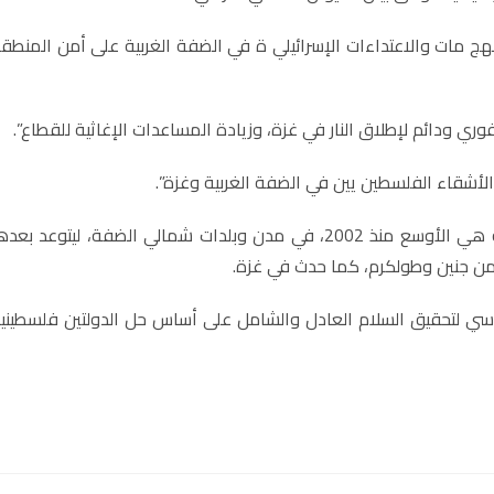
بالهج مات والاعتداءات الإسرائيلي ة في الضفة الغربية على أمن المنطق
ي ودائم لإطلاق النار في غزة، وزيادة المساعدات الإغاثية للقطاع”.
الأشقاء الفلسطين يين في الضفة الغربية وغزة”.
وفجر الأربعاء، أعلن الجيش الإسرائيلي بدء عملية عسك رية هي الأوسع منذ 2002، في مدن وبلدات شمالي الضفة، ليتوعد بع
ء من جنين وطولكرم، كما حدث في غزة.
سي لتحقيق السلام العادل والشامل على أساس حل الدولتين فلسطيني