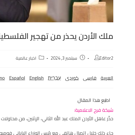
ملك الأردن يحذر من تهجير الفلسطي
Editor2
سبتمبر 3, 2024
اخبار عالمية
العربية
فارسی
كوردی‎
עִבְרִית
English
Español
ano
اطبع هذا المقال
شبكة فرح الاعلامية:
حذّر عاهل الأردن الملك عبد الله الثاني، الإثنين، من محاولا
جاء ذلك خلال اتصال هاتفي مع رئيس الوزراء الياباني فوميو 