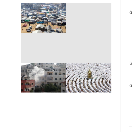
ة
دها
ة