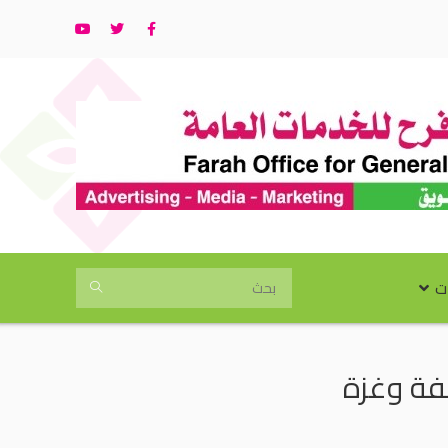
ت
ضفة وغزة