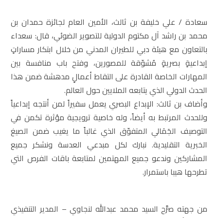
سعادة / علي خليفة بن ثالث، الأمين العام لجائزة حمدان بن
محمد بن راشد آل مكتوم الدولية للتصوير الضوئي، قال: سعداء
بالتعاون مع هيئة دبي للطيران المدني من خلال ابتكار مساراتٍ
إبداعيةٍ بصريةٍ مُشوّقة للمصورين، وفتح باب منافسة بين
المهارات الخاصة القادرة على التقاط أعمالٍ مدهشة ضمن هذا
الحدث الدولي الذي يتابعه الملايين حول العالم.
وأضاف بن ثالث: الإبداع البصري يعمل سفيراً لمن أنتجه إبداعياً
وللحدث المرتبط به أيضاً، وله خاصية ترويجية مؤثرة تكمن في
التوصيف الجَمَالي المتفوّق الذي غالباً ما يغيب ضمن الصيغ
الخبرية التقليدية. نبارك لكل مبدعي العدسة ونشكر جميع
المشاركين وندعو جميع المهتمين لمتابعة باقات الفرص التي
تطرحها هيبا باستمرار.
من جهته صرَّح السيد محمد عبدالله لنجاوي – المدير التنفيذي