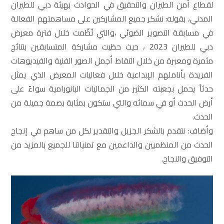
لقطاع أمن الطيران والتحقيق في الحوادث بهيئة دبي للطيران
المدني، بقوله: نشكر جميع المشاركين على مساهمتهم الفعالة
في مسابقة التصوير الضوئي ،والتي نُظّمت خلال فترة معرض
دبي للطيران 2023 ، حيث حظيت مشاركة المتسابقين بنتائج
مثمرة ومعبرة من خلال التقاط أجمل الصور الفنية والفيديوهات
الفريدة بأناملهم الإبداعية خلال فعاليات المعرض الذي يمثل
حدثاً يحمل بجعبته الكثير من الجماليات البانورامية سواءً على
أرض الحدث أو في سمائه والتي ستكون بمثابة بصمة جميلة من
الحدث.
وأضاف: نتقدم بالشكر الجزيل والتقدير لكل من ساهم في إنجاح
الحدث من المنظميين والداعمين مع تمنياتنا للجميع بالمزيد من
التوفيق والنجاح.