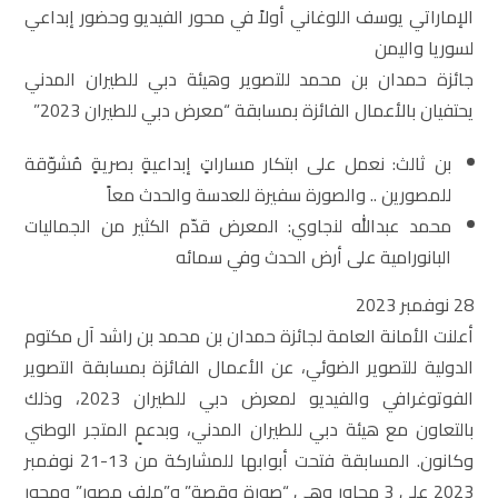
الإماراتي يوسف اللوغاني أولاً في محور الفيديو وحضور إبداعي
لسوريا واليمن
جائزة حمدان بن محمد للتصوير وهيئة دبي للطيران المدني
يحتفيان بالأعمال الفائزة بمسابقة “معرض دبي للطيران 2023”
بن ثالث: نعمل على ابتكار مساراتٍ إبداعيةٍ بصريةٍ مُشوّقة
للمصورين .. والصورة سفيرة للعدسة والحدث معاً
محمد عبدالله لنجاوي: المعرض قدّم الكثير من الجماليات
البانورامية على أرض الحدث وفي سمائه
28 نوفمبر 2023
أعلنت الأمانة العامة لجائزة حمدان بن محمد بن راشد آل مكتوم
الدولية للتصوير الضوئي، عن الأعمال الفائزة بمسابقة التصوير
الفوتوغرافي والفيديو لمعرض دبي للطيران 2023، وذلك
بالتعاون مع هيئة دبي للطيران المدني، وبدعمٍ المتجر الوطني
وكانون. المسابقة فتحت أبوابها للمشاركة من 13-21 نوفمبر
2023 على 3 محاور وهي “صورة وقصة” و”ملف مصور” ومحور