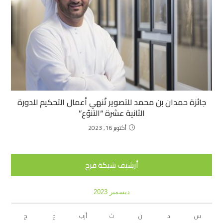
جائزة حمدان بن محمد للتصوير تُنهي أعمال التحكيم للدورة
الثانية عشرة “التنوّع”
أكتوبر 16, 2023
أرشيف شبكة فرح
ديسمبر 2023
س
د
ن
ث
أرب
خ
ج