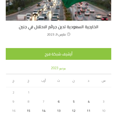
الخارجية السعودية تدين جرائم الاحتلال في جنين
مارس 9, 2023
أرشيف شبكة فرح
يونيو 2023
س
د
ن
ث
أرب
خ
ج
2
1
9
8
7
6
5
4
3
16
15
14
13
12
11
10