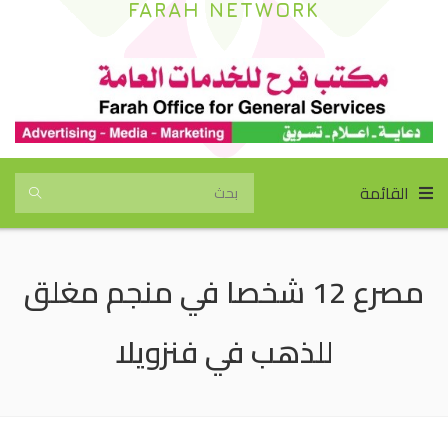
FARAH NETWORK
القائمة
مصرع 12 شخصا في منجم مغلق
للذهب في فنزويلا