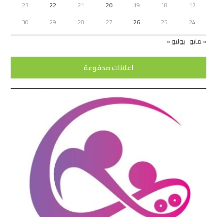
23
22
21
20
19
18
17
30
29
28
27
26
25
24
« مايو
يوليو »
اعلانات مدفوعة