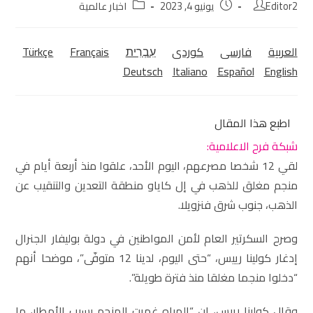
Editor2
يونيو 4, 2023
اخبار عالمية
العربية
فارسی
كوردی‎
עִבְרִית
Français
Türkçe
Deutsch
Italiano
Español
English
اطبع هذا المقال
شبكة فرح الاعلامية:
لقي 12 شخصا مصرعهم، اليوم الأحد، علقوا منذ أربعة أيام في
منجم مغلق للذهب في إل كاياو منطقة التعدين والتنقيب عن
الذهب، جنوب شرق فنزويلا.
وصرح السكرتير العام لأمن المواطنين في دولة بوليفار الجنرال
إدغار كولينا رييس، “حتى اليوم، لدينا 12 متوفّى”، موضحا أنهم
“دخلوا منجما مغلقا منذ فترة طويلة”.
وقال كولينا رييس، إن “المياه غمرت المنجم بسبب الأمطار، ما