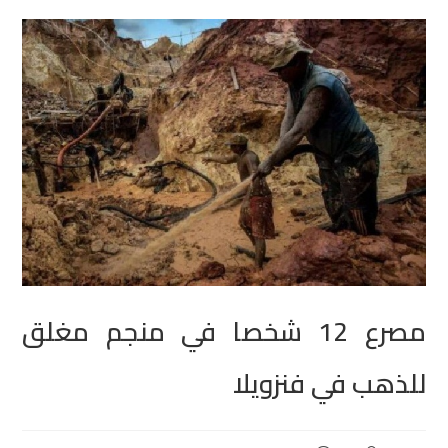
مصرع 12 شخصا في منجم مغلق
للذهب في فنزويلا