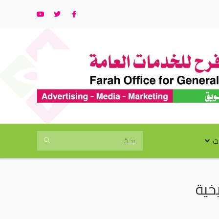
ت
يخية