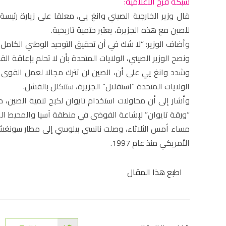
شبكة فرح الاعلامية:
قال وزير الخارجية الصيني وانغ يي، معلقا على زيارة رئيس
للصين مع هذه الجزيرة، يعتبر حتمية تاريخية.
وأضاف الوزير: “لا شك في أن تحقيق التوحيد الوطني الكامل ل
ونصح الوزير الصيني، الولايات المتحدة بأن لا تحلم بإعاقة ال
وشدد وانغ يي على أن، الصين لن تترك مجالا لعمل القوى ال
الولايات المتحدة “استقلال” الجزيرة، ستتكلل بالفشل.
وأشار إلى أن محاولات استخدام تايوان لكبح تنمية الصين،
“ورقة تايوان” لإشاعة الفوضى في منطقة آسيا والمحيط ال
مساء أمس الثلاثاء، وصلت نانسي بيلوسي إلى مطار سونغشا
الأمريكي منذ عام 1997.
اطبع هذا المقال