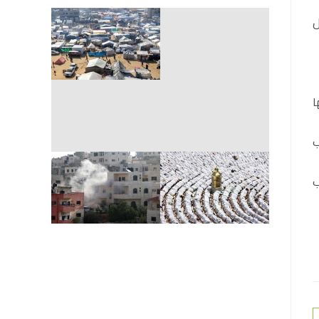
ل
ا
ب
ب