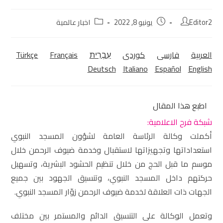
Editor2
يونيو 8, 2022
اخبار عالمية
العربية
فارسی
كوردی‎
עִבְרִית
Français
Türkçe
Deutsch
Italiano
Español
English
اطبع هذا المقال
شبكة فرح الاعلامية:
أكملت وكالة الرئاسة العامة لشؤون المسجد النبوي
استعداداتها وتجهيزاتها لاستقبال وخدمة ضيوف الرحمن خلال
موسم ما قبل الحج من خلال تنظيم الحشود البشرية، وتسهيل
حركتهم داخل المسجد النبوي، وتنسيق الجهود بين جميع
الجهات ذات العلاقة لخدمة ضيوف الرحمن زوّار المسجد النبوي.
وتعمل الوكالة على التنسيق الدائم والمستمر بين مختلف