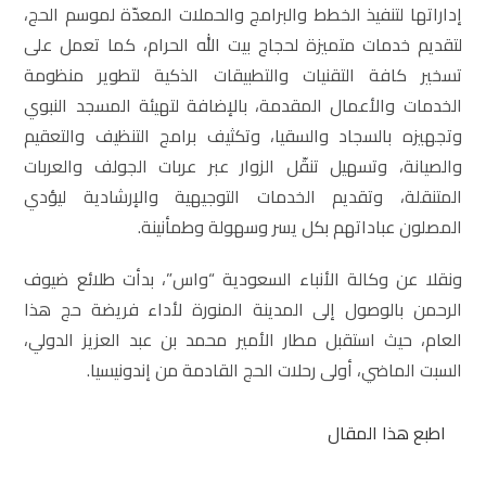
إداراتها لتنفيذ الخطط والبرامج والحملات المعدّة لموسم الحج،
لتقديم خدمات متميزة لحجاج بيت الله الحرام، كما تعمل على
تسخير كافة التقنيات والتطبيقات الذكية لتطوير منظومة
الخدمات والأعمال المقدمة، بالإضافة لتهيئة المسجد النبوي
وتجهيزه بالسجاد والسقيا، وتكثيف برامج التنظيف والتعقيم
والصيانة، وتسهيل تنقّل الزوار عبر عربات الجولف والعربات
المتنقلة، وتقديم الخدمات التوجيهية والإرشادية ليؤدي
المصلون عباداتهم بكل يسر وسهولة وطمأنينة.
ونقلا عن وكالة الأنباء السعودية “واس”، بدأت طلائع ضيوف
الرحمن بالوصول إلى المدينة المنورة لأداء فريضة حج هذا
العام، حيث استقبل مطار الأمير محمد بن عبد العزيز الدولي،
السبت الماضي، أولى رحلات الحج القادمة من إندونيسيا.
اطبع هذا المقال